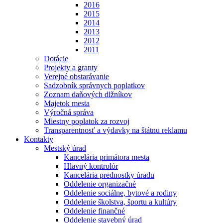
2016
2015
2014
2013
2012
2011
Dotácie
Projekty a granty
Verejné obstarávanie
Sadzobník správnych poplatkov
Zoznam daňových dlžníkov
Majetok mesta
Výročná správa
Miestny poplatok za rozvoj
Transparentnosť a výdavky na štátnu reklamu
Kontakty
Mestský úrad
Kancelária primátora mesta
Hlavný kontrolór
Kancelária prednostky úradu
Oddelenie organizačné
Oddelenie sociálne, bytové a rodiny
Oddelenie školstva, športu a kultúry
Oddelenie finančné
Oddelenie stavebný úrad