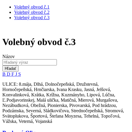
Volebný obvod č.1
Volebný obvod č.2
Volebný obvod č.3
Volebný obvod č.3
Názov
Hľadať
B
D
F
J
S
ULICE: 8.mája, Dlhá, Dolnočepeňská, Družstevná,
Hornočepeňská, Hrnčiarska, Ivana Krasku, Jasná, Jelšová,
Konvalinková, Krátka, Krížna, Kuzmányho, Lipová, Lúčna,
Ľ.Podjavorinskej, Malá ulička, Matičná, Mierová, Murgašova,
Nezábudková, Obežná, Pionierska, Pivovarská, Pod hrádzou,
Podzámska, Severná, Sládkovičova, Strednočepeňská, Stromová,
Svätoplukova, Športová, Štefana Moyzesa, Tehelná, Topoľová,
Vážska, Veterná, Vojanská