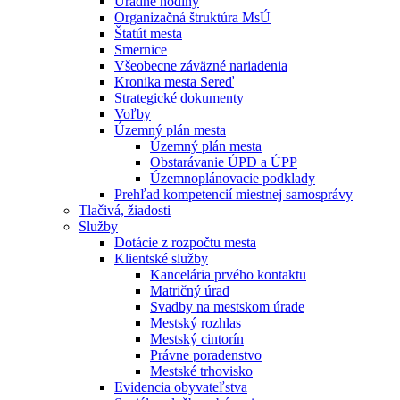
Úradné hodiny
Organizačná štruktúra MsÚ
Štatút mesta
Smernice
Všeobecne záväzné nariadenia
Kronika mesta Sereď
Strategické dokumenty
Voľby
Územný plán mesta
Územný plán mesta
Obstarávanie ÚPD a ÚPP
Územnoplánovacie podklady
Prehľad kompetencií miestnej samosprávy
Tlačivá, žiadosti
Služby
Dotácie z rozpočtu mesta
Klientské služby
Kancelária prvého kontaktu
Matričný úrad
Svadby na mestskom úrade
Mestský rozhlas
Mestský cintorín
Právne poradenstvo
Mestské trhovisko
Evidencia obyvateľstva