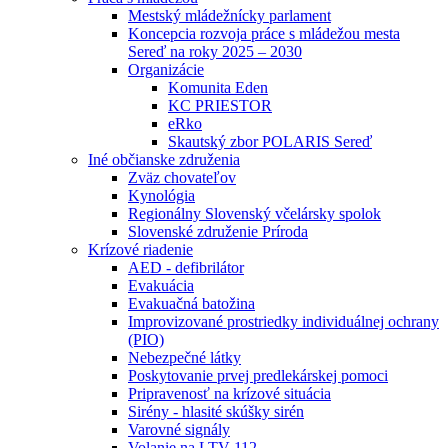
Mestský mládežnícky parlament
Koncepcia rozvoja práce s mládežou mesta
Sereď na roky 2025 – 2030
Organizácie
Komunita Eden
KC PRIESTOR
eRko
Skautský zbor POLARIS Sereď
Iné občianske združenia
Zväz chovateľov
Kynológia
Regionálny Slovenský včelársky spolok
Slovenské združenie Príroda
Krízové riadenie
AED - defibrilátor
Evakuácia
Evakuačná batožina
Improvizované prostriedky individuálnej ochrany
(PIO)
Nebezpečné látky
Poskytovanie prvej predlekárskej pomoci
Pripravenosť na krízové situácia
Sirény - hlasité skúšky sirén
Varovné signály
Volanie na LTV 112