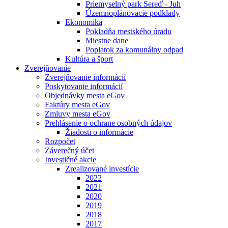
Priemyselný park Sereď - Juh
Územnoplánovacie podklady
Ekonomika
Pokladňa mestského úradu
Miestne dane
Poplatok za komunálny odpad
Kultúra a šport
Zverejňovanie
Zverejňovanie informácií
Poskytovanie informácií
Objednávky mesta eGov
Faktúry mesta eGov
Zmluvy mesta eGov
Prehlásenie o ochrane osobných údajov
Žiadosti o informácie
Rozpočet
Záverečný účet
Investičné akcie
Zrealizované investície
2022
2021
2020
2019
2018
2017