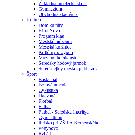
Základná umelecká škola
Gymnázium
Obchodná akadémia
Kultúra
Dom kultúry
Kino Nova
Program kina
Mestské múzeum
Mestská knižnica
Kultúrny program
Múzeum holokaustu
Seredský hodový jarmok
Sereď dejiny mesta - publikácia
Šport
Basketbal
Bojové umenia
Cyklistika
Hádzaná
Florbal
Futbal
Futbal - Seredská Interliga
Gymnathlon
Ihrisko pri ZŠ J.A.Komenského
Pohybovo
Rybári