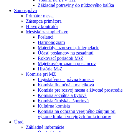
Základné potraviny do núdzového balíka
Samospráva
Primátor mesta
Zástupca primátora
Hlavný kontrolór
Mestské zastupiteľstvo
Poslanci
Harmonogram
Materiály, uznesenia, interpelácie
Účasť poslancov na zasadnutí
Rokovací poriadok MsZ
Majetkové priznania poslancov
História MsZ
Komisie pri MZ
Legislatívno – právna komisia
Komisia finančná a majetková
Komisia pre rozvoj mesta a životné prostredie
Komisia sociálna a bytová
Komisia školská a športová
Kultúrna komisia
Komisia na ochranu verejného záujmu pri
výkone funkcií verejných funkcionárov
Úrad
Základné informácie