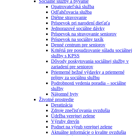
Sociálne služby a bývanie
Opatrovateľská služba
Odľahčovacia služba
Diétne stravovanie
Príspevok pri narodení dieťaťa
Jednorazové sociálne dávky
Príspevok na stravovanie seniorov
Príspevok na sociálny taxík
Denné centrum pre seniorov
Kritériá pre posudzovanie súladu sociálnej
služby s KPSS
Dôvody poskytovania sociálnej služby v
zariadení pre seniorov
Priemerné bežné výdavky a priemerné
príjmy za sociálnu službu
Podrobnosti vedenia poradia – sociálne
služby
Nájomné byty
Životné prostredie
Deratizácia
Zdroje znečisťovania ovzdušia
Údržba verejnej zelene
Výruby drevín
Podnet na výrub verejnej zelene
Aktuálne informácie o kvalite ovzdušia