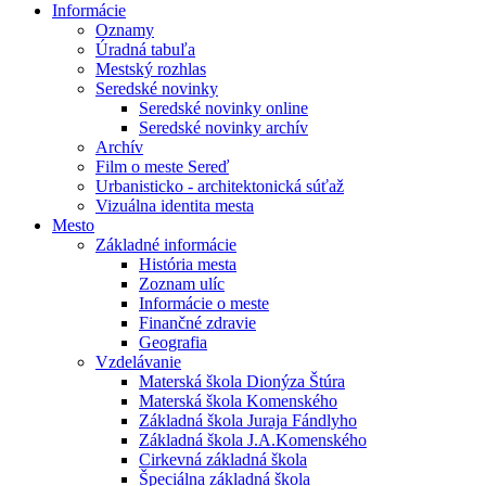
Informácie
Oznamy
Úradná tabuľa
Mestský rozhlas
Seredské novinky
Seredské novinky online
Seredské novinky archív
Archív
Film o meste Sereď
Urbanisticko - architektonická súťaž
Vizuálna identita mesta
Mesto
Základné informácie
História mesta
Zoznam ulíc
Informácie o meste
Finančné zdravie
Geografia
Vzdelávanie
Materská škola Dionýza Štúra
Materská škola Komenského
Základná škola Juraja Fándlyho
Základná škola J.A.Komenského
Cirkevná základná škola
Špeciálna základná škola