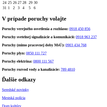
24
25
26
27
28
29
30
31
1
2
3
4
5
6
V prípade poruchy volajte
Poruchy verejného osvetlenia a rozhlasu:
0918 450 856
Poruchy svetelnej signalizácie a komunikácií:
0918 963 237
Poruchy (mimo pracovnej doby MsÚ):
0903 434 768
Poruchy plyn:
0850 111 727
Poruchy elektrina:
0800 111 567
Poruchy rozvod vody a kanalizácie:
789 4810
Ďalšie odkazy
Seredské novinky
Mestská polícia
Dom kultúry