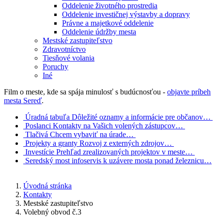
Oddelenie životného prostredia
Oddelenie investičnej výstavby a dopravy
Právne a majetkové oddelenie
Oddelenie údržby mesta
Mestské zastupiteľstvo
Zdravotníctvo
Tiesňové volania
Poruchy
Iné
Film o meste, kde sa spája minulosť s budúcnosťou -
objavte príbeh
mesta Sereď
.
Úradná tabuľa
Dôležité oznamy a informácie pre občanov…
Poslanci
Kontakty na Vašich volených zástupcov…
Tlačivá
Chcem vybaviť na úrade…
Projekty a granty
Rozvoj z externých zdrojov…
Investície
Prehľad zrealizovaných projektov v meste…
Seredský most
infoservis k uzávere mosta ponad železnicu…
Úvodná stránka
Kontakty
Mestské zastupiteľstvo
Volebný obvod č.3