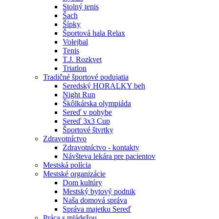
Stolný tenis
Šach
Šípky
Športová hala Relax
Volejbal
Tenis
T.J. Rozkvet
Triatlon
Tradičné športové podujatia
Seredský HORALKY beh
Night Run
Škôlkárska olympiáda
Sereď v pohybe
Sereď 3x3 Cup
Športové štvrtky
Zdravotníctvo
Zdravotníctvo - kontakty
Návšteva lekára pre pacientov
Mestská polícia
Mestské organizácie
Dom kultúry
Mestský bytový podnik
Naša domová správa
Správa majetku Sereď
Práca s mládežou