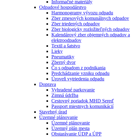
Informačné materiály
Odpadové hospodárstvo
Harmonogramy vývozu odpadu
Zber zmesových komunálnych odpadov
Zber triedených odpadov
Zber biologicky rozložiteľných odpadov
Kalendárový zber objemných odpadov a
elektroodpadov
Textil a šatstvo
Lieky
Pneumatiky
Zberný dvor
Čo s odpadom z podnikania
Predchádzanie vzniku odpadu
Úroveň vytriedenia odpadu
Doprava
Vyhradené parkovanie
Zimná údržba
Cestovný poriadok MHD Sereď
Passport miestnych komunikácií
Stavebný úrad
Územné plánovanie
Územné plánovanie
Územný plán mesta
Obstarávanie ÚDP a ÚPP