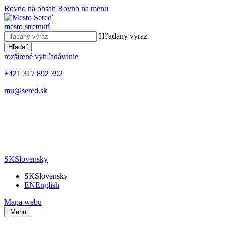
Rovno na obsah
Rovno na menu
mesto stretnutí
Hľadaný výraz
Hľadať
rozšírené vyhľadávanie
+421 317 892 392
mu@sered.sk
SK
Slovensky
SK
Slovensky
EN
English
Mapa webu
Menu