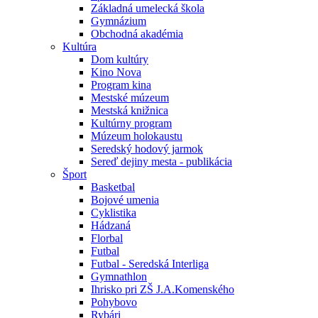
Základná umelecká škola
Gymnázium
Obchodná akadémia
Kultúra
Dom kultúry
Kino Nova
Program kina
Mestské múzeum
Mestská knižnica
Kultúrny program
Múzeum holokaustu
Seredský hodový jarmok
Sereď dejiny mesta - publikácia
Šport
Basketbal
Bojové umenia
Cyklistika
Hádzaná
Florbal
Futbal
Futbal - Seredská Interliga
Gymnathlon
Ihrisko pri ZŠ J.A.Komenského
Pohybovo
Rybári