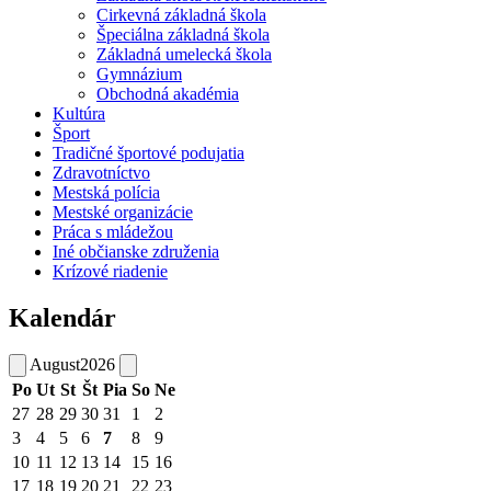
Cirkevná základná škola
Špeciálna základná škola
Základná umelecká škola
Gymnázium
Obchodná akadémia
Kultúra
Šport
Tradičné športové podujatia
Zdravotníctvo
Mestská polícia
Mestské organizácie
Práca s mládežou
Iné občianske združenia
Krízové riadenie
Kalendár
August
2026
Po
Ut
St
Št
Pia
So
Ne
27
28
29
30
31
1
2
3
4
5
6
7
8
9
10
11
12
13
14
15
16
17
18
19
20
21
22
23