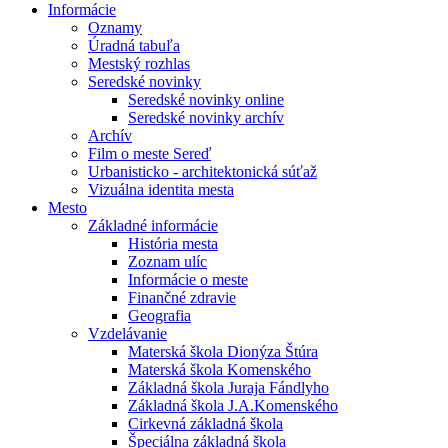
Informácie
Oznamy
Úradná tabuľa
Mestský rozhlas
Seredské novinky
Seredské novinky online
Seredské novinky archív
Archív
Film o meste Sereď
Urbanisticko - architektonická súťaž
Vizuálna identita mesta
Mesto
Základné informácie
História mesta
Zoznam ulíc
Informácie o meste
Finančné zdravie
Geografia
Vzdelávanie
Materská škola Dionýza Štúra
Materská škola Komenského
Základná škola Juraja Fándlyho
Základná škola J.A.Komenského
Cirkevná základná škola
Špeciálna základná škola