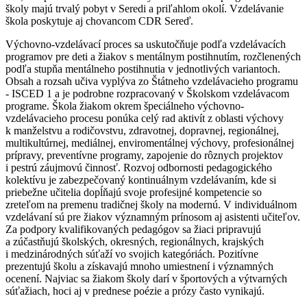
školy majú trvalý pobyt v Seredi a priľahlom okolí. Vzdelávanie
škola poskytuje aj chovancom CDR Sereď.
Výchovno-vzdelávací proces sa uskutočňuje podľa vzdelávacích
programov pre deti a žiakov s mentálnym postihnutím, rozčlenených
podľa stupňa mentálneho postihnutia v jednotlivých variantoch.
Obsah a rozsah učiva vyplýva zo Štátneho vzdelávacieho programu
- ISCED 1 a je podrobne rozpracovaný v Školskom vzdelávacom
programe. Škola žiakom okrem špeciálneho výchovno-
vzdelávacieho procesu ponúka celý rad aktivít z oblasti výchovy
k manželstvu a rodičovstvu, zdravotnej, dopravnej, regionálnej,
multikultúrnej, mediálnej, enviromentálnej výchovy, profesionálnej
prípravy, preventívne programy, zapojenie do rôznych projektov
i pestrú záujmovú činnosť. Rozvoj odbornosti pedagogického
kolektívu je zabezpečovaný kontinuálnym vzdelávaním, kde si
priebežne učitelia dopĺňajú svoje profesijné kompetencie so
zreteľom na premenu tradičnej školy na modernú. V individuálnom
vzdelávaní sú pre žiakov významným prínosom aj asistenti učiteľov.
Za podpory kvalifikovaných pedagógov sa žiaci pripravujú
a zúčastňujú školských, okresných, regionálnych, krajských
i medzinárodných súťaží vo svojich kategóriách. Pozitívne
prezentujú školu a získavajú mnoho umiestnení i významných
ocenení. Najviac sa žiakom školy darí v športových a výtvarných
súťažiach, hoci aj v prednese poézie a prózy často vynikajú.