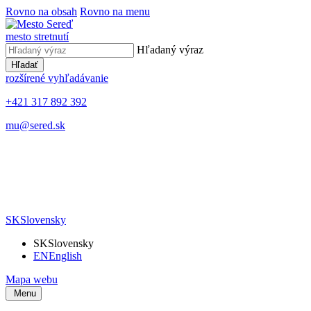
Rovno na obsah
Rovno na menu
mesto stretnutí
Hľadaný výraz
Hľadať
rozšírené vyhľadávanie
+421 317 892 392
mu@sered.sk
SK
Slovensky
SK
Slovensky
EN
English
Mapa webu
Menu