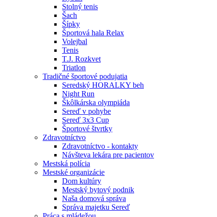
Stolný tenis
Šach
Šípky
Športová hala Relax
Volejbal
Tenis
T.J. Rozkvet
Triatlon
Tradičné športové podujatia
Seredský HORALKY beh
Night Run
Škôlkárska olympiáda
Sereď v pohybe
Sereď 3x3 Cup
Športové štvrtky
Zdravotníctvo
Zdravotníctvo - kontakty
Návšteva lekára pre pacientov
Mestská polícia
Mestské organizácie
Dom kultúry
Mestský bytový podnik
Naša domová správa
Správa majetku Sereď
Práca s mládežou