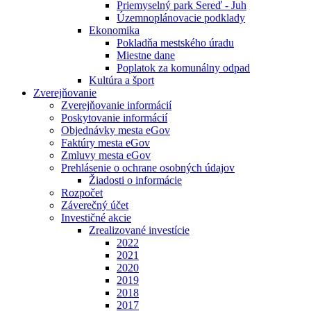
Priemyselný park Sereď - Juh
Územnoplánovacie podklady
Ekonomika
Pokladňa mestského úradu
Miestne dane
Poplatok za komunálny odpad
Kultúra a šport
Zverejňovanie
Zverejňovanie informácií
Poskytovanie informácií
Objednávky mesta eGov
Faktúry mesta eGov
Zmluvy mesta eGov
Prehlásenie o ochrane osobných údajov
Žiadosti o informácie
Rozpočet
Záverečný účet
Investičné akcie
Zrealizované investície
2022
2021
2020
2019
2018
2017