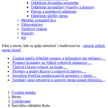
Oddelenie životného prostredia
Oddelenie investičnej výstavby a dopravy
Právne a majetkové oddelenie
Oddelenie údržby mesta
Mestské zastupiteľstvo
Zdravotníctvo
Tiesňové volania
Poruchy
Iné
Film o meste, kde sa spája minulosť s budúcnosťou -
objavte príbeh
mesta Sereď
.
Úradná tabuľa
Dôležité oznamy a informácie pre občanov…
Poslanci
Kontakty na Vašich volených zástupcov…
Tlačivá
Chcem vybaviť na úrade…
Projekty a granty
Rozvoj z externých zdrojov…
Investície
Prehľad zrealizovaných projektov v meste…
Seredský most
infoservis k uzávere mosta ponad železnicu…
Úvodná stránka
Mesto
Vzdelávanie
Špeciálna základná škola