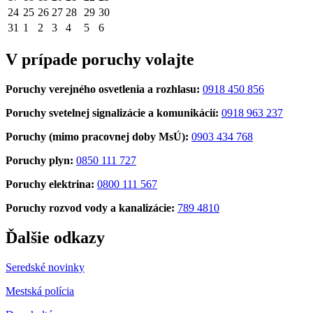
24
25
26
27
28
29
30
31
1
2
3
4
5
6
V prípade poruchy volajte
Poruchy verejného osvetlenia a rozhlasu:
0918 450 856
Poruchy svetelnej signalizácie a komunikácií:
0918 963 237
Poruchy (mimo pracovnej doby MsÚ):
0903 434 768
Poruchy plyn:
0850 111 727
Poruchy elektrina:
0800 111 567
Poruchy rozvod vody a kanalizácie:
789 4810
Ďalšie odkazy
Seredské novinky
Mestská polícia