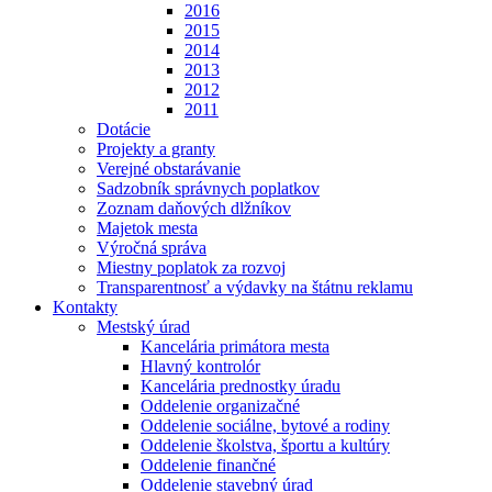
2016
2015
2014
2013
2012
2011
Dotácie
Projekty a granty
Verejné obstarávanie
Sadzobník správnych poplatkov
Zoznam daňových dlžníkov
Majetok mesta
Výročná správa
Miestny poplatok za rozvoj
Transparentnosť a výdavky na štátnu reklamu
Kontakty
Mestský úrad
Kancelária primátora mesta
Hlavný kontrolór
Kancelária prednostky úradu
Oddelenie organizačné
Oddelenie sociálne, bytové a rodiny
Oddelenie školstva, športu a kultúry
Oddelenie finančné
Oddelenie stavebný úrad