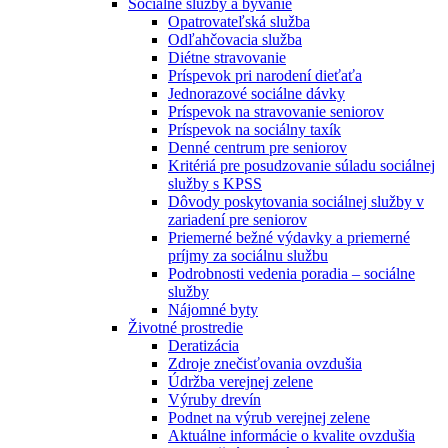
Sociálne služby a bývanie
Opatrovateľská služba
Odľahčovacia služba
Diétne stravovanie
Príspevok pri narodení dieťaťa
Jednorazové sociálne dávky
Príspevok na stravovanie seniorov
Príspevok na sociálny taxík
Denné centrum pre seniorov
Kritériá pre posudzovanie súladu sociálnej
služby s KPSS
Dôvody poskytovania sociálnej služby v
zariadení pre seniorov
Priemerné bežné výdavky a priemerné
príjmy za sociálnu službu
Podrobnosti vedenia poradia – sociálne
služby
Nájomné byty
Životné prostredie
Deratizácia
Zdroje znečisťovania ovzdušia
Údržba verejnej zelene
Výruby drevín
Podnet na výrub verejnej zelene
Aktuálne informácie o kvalite ovzdušia