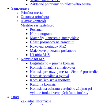
Základné potraviny do núdzového balíka
Samospráva
Primátor mesta
Zástupca primátora
Hlavný kontrolór
Mestské zastupiteľstvo
Poslanci
Harmonogram
Materiály, uznesenia, interpelácie
Účasť poslancov na zasadnutí
Rokovací poriadok MsZ
Majetkové priznania poslancov
História MsZ
Komisie pri MZ
Legislatívno – právna komisia
Komisia finančná a majetková
Komisia pre rozvoj mesta a životné prostredie
Komisia sociálna a bytová
Komisia školská a športová
Kultúrna komisia
Komisia na ochranu verejného záujmu pri
výkone funkcií verejných funkcionárov
Úrad
Základné informácie