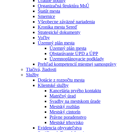
Úradné hodiny
Organizačná štruktúra MsÚ
Štatút mesta
Smernice
Všeobecne záväzné nariadenia
Kronika mesta Sereď
Strategické dokumenty
Voľby
Územný plán mesta
Územný plán mesta
Obstarávanie ÚPD a ÚPP
Územnoplánovacie podklady
Prehľad kompetencií miestnej samosprávy
Tlačivá, žiadosti
Služby
Dotácie z rozpočtu mesta
Klientské služby
Kancelária prvého kontaktu
Matričný úrad
Svadby na mestskom úrade
Mestský rozhlas
Mestský cintorín
Právne poradenstvo
Mestské trhovisko
Evidencia obyvateľstva