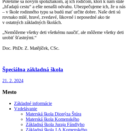
Potešíme sa novým spolužiakom, aj ich rodičom, ktorí k nám stále
„hľadajú cestu“ a ešte nenašli odvahu. Ubezpečujeme ich, že u nás
– v škole rodinného typu sa budú mať určite dobre. Naše deti sú
rovnako milé, hravé, zvedavé, šikovné i neposedné ako tie
v ostatných základných školách.
„Nemôžeme všetky deti všetkému naučiť, ale môžeme všetky deti
urobiť šťastnými.“
Doc. PhDr. Z. Matějíček, CSc.
Špeciálna základná škola
21. 2. 2024
Mesto
Základné informácie
Vzdelávanie
Materská škola Dionýza Štúra
Materská škola Komenského
Základná škola Juraja Fándlyho
Základná škola J.A.Komenského