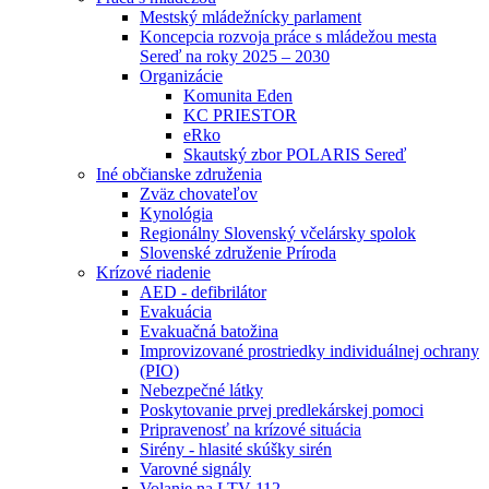
Mestský mládežnícky parlament
Koncepcia rozvoja práce s mládežou mesta
Sereď na roky 2025 – 2030
Organizácie
Komunita Eden
KC PRIESTOR
eRko
Skautský zbor POLARIS Sereď
Iné občianske združenia
Zväz chovateľov
Kynológia
Regionálny Slovenský včelársky spolok
Slovenské združenie Príroda
Krízové riadenie
AED - defibrilátor
Evakuácia
Evakuačná batožina
Improvizované prostriedky individuálnej ochrany
(PIO)
Nebezpečné látky
Poskytovanie prvej predlekárskej pomoci
Pripravenosť na krízové situácia
Sirény - hlasité skúšky sirén
Varovné signály
Volanie na LTV 112