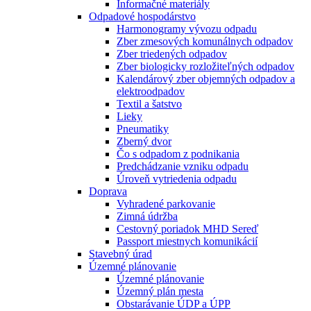
Informačné materiály
Odpadové hospodárstvo
Harmonogramy vývozu odpadu
Zber zmesových komunálnych odpadov
Zber triedených odpadov
Zber biologicky rozložiteľných odpadov
Kalendárový zber objemných odpadov a
elektroodpadov
Textil a šatstvo
Lieky
Pneumatiky
Zberný dvor
Čo s odpadom z podnikania
Predchádzanie vzniku odpadu
Úroveň vytriedenia odpadu
Doprava
Vyhradené parkovanie
Zimná údržba
Cestovný poriadok MHD Sereď
Passport miestnych komunikácií
Stavebný úrad
Územné plánovanie
Územné plánovanie
Územný plán mesta
Obstarávanie ÚDP a ÚPP