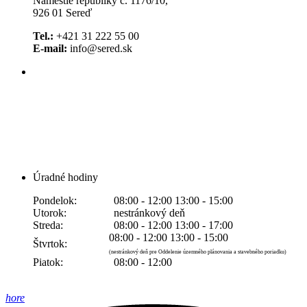
Námestie republiky č. 1176/10,
926 01 Sereď
Tel.:
+421 31 222 55 00
E-mail:
info@sered.sk
Úradné hodiny
Pondelok:
08:00 - 12:00 13:00 - 15:00
Utorok:
nestránkový deň
Streda:
08:00 - 12:00 13:00 - 17:00
08:00 - 12:00 13:00 - 15:00
Štvrtok:
(nestránkový deň pre Oddelenie územného plánovania a stavebného poriadku)
Piatok:
08:00 - 12:00
hore