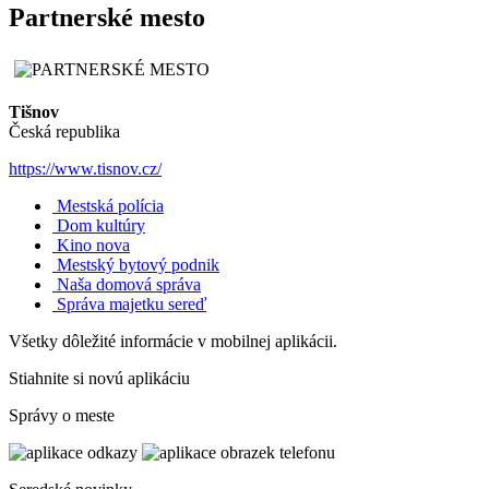
Partnerské mesto
Tišnov
Česká republika
https://www.tisnov.cz/
Mestská polícia
Dom kultúry
Kino nova
Mestský bytový podnik
Naša domová správa
Správa majetku sereď
Všetky dôležité informácie v mobilnej aplikácii.
Stiahnite si novú aplikáciu
Správy o meste