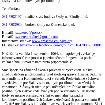
ťažkým a kombinovaným postihnutím)
Telefón/fax:
031 7892197
– riaditeľstvo, budova školy na Fándlyho ul.
031 7893980
– budova školy na Komenského ul.
E-mail1:
szs.sered@post.sk
E-mail2:
szssered.riaditel@gmail.com
Internetová stránka:
www.szssered.edupage.org
FB stránka:
https://www.facebook.com/groups/481047008765888/
Naša škola vznikla 1. septembra 1964, no napriek jej „veku“ je
informovanosť verejnosti o jej edukačnom fungovaní a poslaní
veľmi nízka. Dovoľte nám preto pripomenúť sa:
Sme špeciálna základná škola s právnou subjektivitou. Našim
zriaďovateľom je Regionálny úrad školskej správy Trnava. Sídlime
na Fándlyho a Komenského ulici v Seredi. Poskytujeme výchovu
a vzdelávanie pre žiakov s mentálnym postihnutím vo všetkých
variantoch. Z ôsmych tried je päť určených pre ľahko mentálne
postihnutých žiakov vzdelávaných podľa variantu A. Tri triedy
školy sú určené pre stredne a ťažko mentálne, prípadne
kombinovane postihnutých žiakov vzdelávaných podľa variantu B
a C, tiež pre žiakov s individuálnym vzdelávacím programom. Žiaci