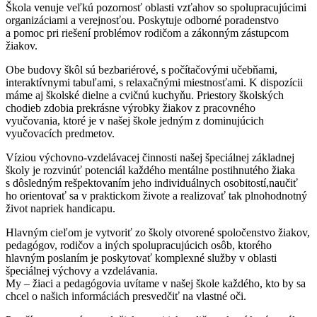
Škola venuje veľkú pozornosť oblasti vzťahov so spolupracujúcimi
organizáciami a verejnosťou. Poskytuje odborné poradenstvo
a pomoc pri riešení problémov rodičom a zákonným zástupcom
žiakov.
Obe budovy škôl sú bezbariérové, s počítačovými učebňami,
interaktívnymi tabuľami, s relaxačnými miestnosťami. K dispozícii
máme aj školské dielne a cvičnú kuchyňu. Priestory školských
chodieb zdobia prekrásne výrobky žiakov z pracovného
vyučovania, ktoré je v našej škole jedným z dominujúcich
vyučovacích predmetov.
Víziou výchovno-vzdelávacej činnosti našej špeciálnej základnej
školy je rozvinúť potenciál každého mentálne postihnutého žiaka
s dôsledným rešpektovaním jeho individuálnych osobitostí,naučiť
ho orientovať sa v praktickom živote a realizovať tak plnohodnotný
život napriek handicapu.
Hlavným cieľom je vytvoriť zo školy otvorené spoločenstvo žiakov,
pedagógov, rodičov a iných spolupracujúcich osôb, ktorého
hlavným poslaním je poskytovať komplexné služby v oblasti
špeciálnej výchovy a vzdelávania.
My – žiaci a pedagógovia uvítame v našej škole každého, kto by sa
chcel o našich informáciách presvedčiť na vlastné oči.