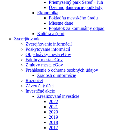
Priemyselný park Sereď - Juh
Územnoplánovacie podklady
Ekonomika
Pokladňa mestského úradu
Miestne dane
Poplatok za komunálny odpad
Kultúra a šport
Zverejňovanie
Zverejňovanie informácií
Poskytovanie informácií
Objednávky mesta eGov
Faktúry mesta eGov
Zmluvy mesta eGov
Prehlásenie o ochrane osobných údajov
Žiadosti o informácie
Rozpočet
Záverečný účet
Investičné akcie
Zrealizované investície
2022
2021
2020
2019
2018
2017