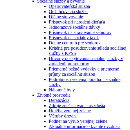
Sociálne služby a bývanie
Opatrovateľská služba
Odľahčovacia služba
Diétne stravovanie
Príspevok pri narodení dieťaťa
Jednorazové sociálne dávky
Príspevok na stravovanie seniorov
Príspevok na sociálny taxík
Denné centrum pre seniorov
Kritériá pre posudzovanie súladu sociálnej
služby s KPSS
Dôvody poskytovania sociálnej služby v
zariadení pre seniorov
Priemerné bežné výdavky a priemerné
príjmy za sociálnu službu
Podrobnosti vedenia poradia – sociálne
služby
Nájomné byty
Životné prostredie
Deratizácia
Zdroje znečisťovania ovzdušia
Údržba verejnej zelene
Výruby drevín
Podnet na výrub verejnej zelene
Aktuálne informácie o kvalite ovzdušia