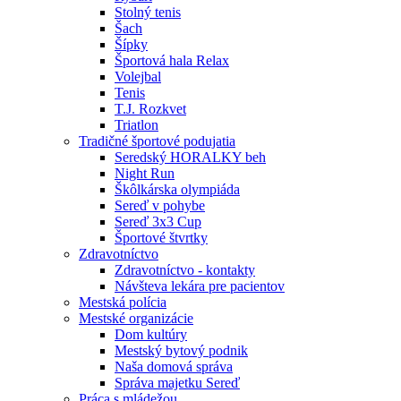
Stolný tenis
Šach
Šípky
Športová hala Relax
Volejbal
Tenis
T.J. Rozkvet
Triatlon
Tradičné športové podujatia
Seredský HORALKY beh
Night Run
Škôlkárska olympiáda
Sereď v pohybe
Sereď 3x3 Cup
Športové štvrtky
Zdravotníctvo
Zdravotníctvo - kontakty
Návšteva lekára pre pacientov
Mestská polícia
Mestské organizácie
Dom kultúry
Mestský bytový podnik
Naša domová správa
Správa majetku Sereď
Práca s mládežou