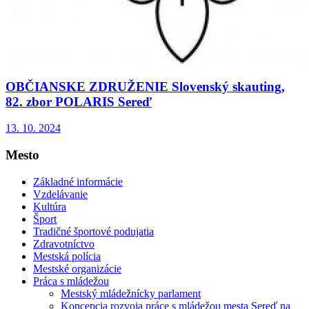
OBČIANSKE ZDRUŽENIE Slovenský skauting,
82. zbor POLARIS Sereď
13. 10. 2024
Mesto
Základné informácie
Vzdelávanie
Kultúra
Šport
Tradičné športové podujatia
Zdravotníctvo
Mestská polícia
Mestské organizácie
Práca s mládežou
Mestský mládežnícky parlament
Koncepcia rozvoja práce s mládežou mesta Sereď na