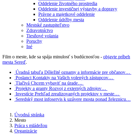
Oddelenie životného prostredia
Oddelenie investičnej výstavby a dopravy
Právne a majetkové oddelenie
Oddelenie údržby mesta
Mestské zastupiteľstvo
Zdravotníctvo
Tiesňové volania
Poruchy
Iné
Film o meste, kde sa spája minulosť s budúcnosťou -
objavte príbeh
mesta Sereď
.
Úradná tabuľa
Dôležité oznamy a informácie pre občanov…
Poslanci
Kontakty na Vašich volených zástupcov…
Tlačivá
Chcem vybaviť na úrade…
Projekty a granty
Rozvoj z externých zdrojov…
Investície
Prehľad zrealizovaných projektov v meste…
Seredský most
infoservis k uzávere mosta ponad železnicu…
Úvodná stránka
Mesto
Práca s mládežou
Organizácie