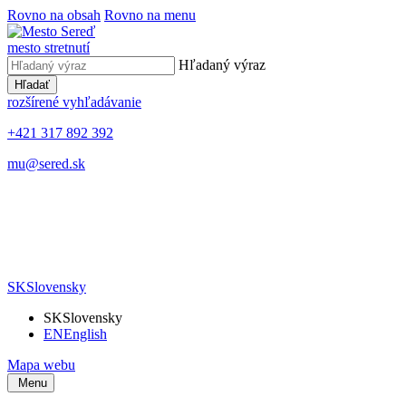
Rovno na obsah
Rovno na menu
mesto stretnutí
Hľadaný výraz
Hľadať
rozšírené vyhľadávanie
+421 317 892 392
mu@sered.sk
SK
Slovensky
SK
Slovensky
EN
English
Mapa webu
Menu