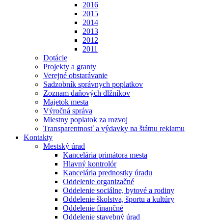
2016
2015
2014
2013
2012
2011
Dotácie
Projekty a granty
Verejné obstarávanie
Sadzobník správnych poplatkov
Zoznam daňových dlžníkov
Majetok mesta
Výročná správa
Miestny poplatok za rozvoj
Transparentnosť a výdavky na štátnu reklamu
Kontakty
Mestský úrad
Kancelária primátora mesta
Hlavný kontrolór
Kancelária prednostky úradu
Oddelenie organizačné
Oddelenie sociálne, bytové a rodiny
Oddelenie školstva, športu a kultúry
Oddelenie finančné
Oddelenie stavebný úrad