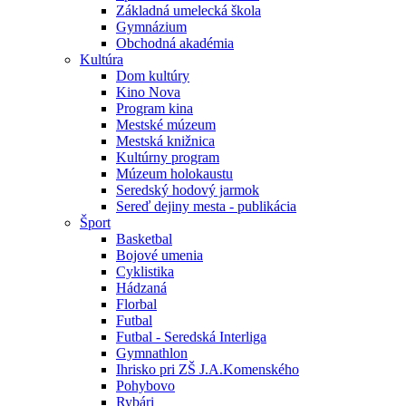
Základná umelecká škola
Gymnázium
Obchodná akadémia
Kultúra
Dom kultúry
Kino Nova
Program kina
Mestské múzeum
Mestská knižnica
Kultúrny program
Múzeum holokaustu
Seredský hodový jarmok
Sereď dejiny mesta - publikácia
Šport
Basketbal
Bojové umenia
Cyklistika
Hádzaná
Florbal
Futbal
Futbal - Seredská Interliga
Gymnathlon
Ihrisko pri ZŠ J.A.Komenského
Pohybovo
Rybári