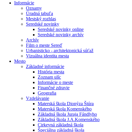
Informácie
Oznamy
Úradná tabuľa
Mestský rozhlas
Seredské novinky
Seredské novinky online
Seredské novinky archív
Archív
Film o meste Sereď
Urbanisticko - architektonická súťaž
Vizuálna identita mesta
Mesto
Základné informácie
História mesta
Zoznam ulíc
Informácie o meste
Finančné zdravie
Geografia
Vzdelávanie
Materská škola Dionýza Štúra
Materská škola Komenského
Základná škola Juraja Fándlyho
Základná škola J.A.Komenského
Cirkevná základná škola
Špeciálna základná škola