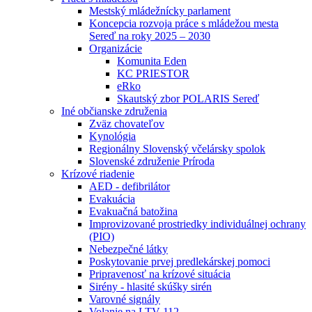
Mestský mládežnícky parlament
Koncepcia rozvoja práce s mládežou mesta
Sereď na roky 2025 – 2030
Organizácie
Komunita Eden
KC PRIESTOR
eRko
Skautský zbor POLARIS Sereď
Iné občianske združenia
Zväz chovateľov
Kynológia
Regionálny Slovenský včelársky spolok
Slovenské združenie Príroda
Krízové riadenie
AED - defibrilátor
Evakuácia
Evakuačná batožina
Improvizované prostriedky individuálnej ochrany
(PIO)
Nebezpečné látky
Poskytovanie prvej predlekárskej pomoci
Pripravenosť na krízové situácia
Sirény - hlasité skúšky sirén
Varovné signály
Volanie na LTV 112