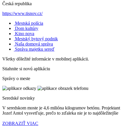
Česká republika
https://www.tisnov.cz/
Mestská polícia
Dom kultúry
Kino nova
Mestský bytový podnik
Naša domová správa
Správa majetku sereď
Všetky dôležité informácie v mobilnej aplikácii.
Stiahnite si novú aplikáciu
Správy o meste
Seredské novinky
V seredskom moste je 4,6 milióna kilogramov betónu. Projektant
Jozef Antol vysvetľuje, prečo to zďaleka nie je to najdôležitejšie
ZOBRAZIŤ VIAC