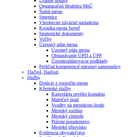
Úradné hodiny
Organizačná štruktúra MsÚ
Štatút mesta
Smernice
Všeobecne záväzné nariadenia
Kronika mesta Sereď
Strategické dokumenty
Voľby
Územný plán mesta
Územný plán mesta
Obstarávanie ÚPD a ÚPP
Územnoplánovacie podklady
Prehľad kompetencií miestnej samosprávy
Tlačivá, žiadosti
Služby
Dotácie z rozpočtu mesta
Klientské služby
Kancelária prvého kontaktu
Matričný úrad
Svadby na mestskom úrade
Mestský rozhlas
Mestský cintorín
Právne poradenstvo
Mestské trhovisko
Evidencia obyvateľstva