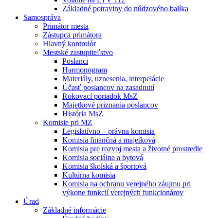
Základné potraviny do núdzového balíka
Samospráva
Primátor mesta
Zástupca primátora
Hlavný kontrolór
Mestské zastupiteľstvo
Poslanci
Harmonogram
Materiály, uznesenia, interpelácie
Účasť poslancov na zasadnutí
Rokovací poriadok MsZ
Majetkové priznania poslancov
História MsZ
Komisie pri MZ
Legislatívno – právna komisia
Komisia finančná a majetková
Komisia pre rozvoj mesta a životné prostredie
Komisia sociálna a bytová
Komisia školská a športová
Kultúrna komisia
Komisia na ochranu verejného záujmu pri
výkone funkcií verejných funkcionárov
Úrad
Základné informácie