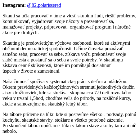
Instagram:
@82.polarissered
Skauti sa učia pracovať v tíme a viesť skupinu ľudí, riešiť problémy,
komunikovať, vyjadrovať svoje názory a prezentovať sa,
manažovať projekty, pripravovať, organizovať program i náročné
akcie pre druhých.
Skauting je predovšetkým výchova osobností, ktoré sú aktívnymi
občanmi demokratickej spoločnosti. Učíme človeka poznávať
samého seba, pracovať sa sebe, získava voľu prekonávať svoje
slabé miesta a postarať sa o seba a svoje potreby. V skautingu
získava cenné skúsenosti, ktoré im pomáhajú dosiahnuť
úspech v živote a zamestnaní.
Naša činnosť spočíva v systematickej práci s deťmi a mládežou.
Okrem pravidelných každotýždnových stretnutí jednotlivých družin
- tzv. družinoviek, kde sa stretáva skupina cca 7-9 detí rovnakého
veku v trvaní 1,5hod, chodíme veľa do prírody, na rozličné kurzy,
akcie a samozrejme na skautský letný tábor.
Na tábore prídeme na lúku kde si postavíme všetko - podsady, polnú
kuchyňu, skautské stavby, stožiare a všetko potrebné zázemie.
Po skončení tábora opúštame lúku v takom stave ako by tam ani nič
nebolo.