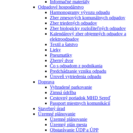
Informačné materiály
Odpadové hospodárstvo
Harmonogramy vývozu odpadu
Zber zmesových komunálnych odpadov
Zber triedených odpadov
Zber biologicky rozložiteľných odpadov
Kalendárový zber objemných odpadov a
elektroodpadov
Textil a šatstvo
Lieky
Pneumatiky
Zberný dvor
Čo s odpadom z podnikania
Predchádzanie vzniku odpadu
Úroveň vytriedenia odpadu
Doprava
Vyhradené parkovanie
Zimná údržba
Cestovný poriadok MHD Sereď
Passport miestnych komunikácií
Stavebný úrad
Územné plánovanie
Územné plánovanie
Územný plán mesta
Obstarávanie ÚDP a ÚPP