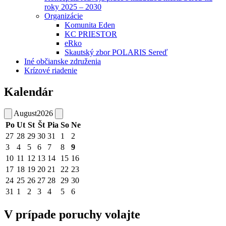
roky 2025 – 2030
Organizácie
Komunita Eden
KC PRIESTOR
eRko
Skautský zbor POLARIS Sereď
Iné občianske združenia
Krízové riadenie
Kalendár
August
2026
Po
Ut
St
Št
Pia
So
Ne
27
28
29
30
31
1
2
3
4
5
6
7
8
9
10
11
12
13
14
15
16
17
18
19
20
21
22
23
24
25
26
27
28
29
30
31
1
2
3
4
5
6
V prípade poruchy volajte