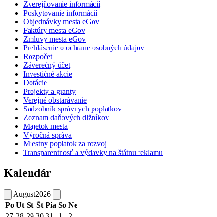
Zverejňovanie informácií
Poskytovanie informácií
Objednávky mesta eGov
Faktúry mesta eGov
Zmluvy mesta eGov
Prehlásenie o ochrane osobných údajov
Rozpočet
Záverečný účet
Investičné akcie
Dotácie
Projekty a granty
Verejné obstarávanie
Sadzobník správnych poplatkov
Zoznam daňových dlžníkov
Majetok mesta
Výročná správa
Miestny poplatok za rozvoj
Transparentnosť a výdavky na štátnu reklamu
Kalendár
August
2026
Po
Ut
St
Št
Pia
So
Ne
27
28
29
30
31
1
2