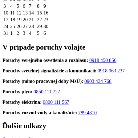
3
4
5
6
7
8
9
10
11
12
13
14
15
16
17
18
19
20
21
22
23
24
25
26
27
28
29
30
31
1
2
3
4
5
6
V prípade poruchy volajte
Poruchy verejného osvetlenia a rozhlasu:
0918 450 856
Poruchy svetelnej signalizácie a komunikácií:
0918 963 237
Poruchy (mimo pracovnej doby MsÚ):
0903 434 768
Poruchy plyn:
0850 111 727
Poruchy elektrina:
0800 111 567
Poruchy rozvod vody a kanalizácie:
789 4810
Ďalšie odkazy