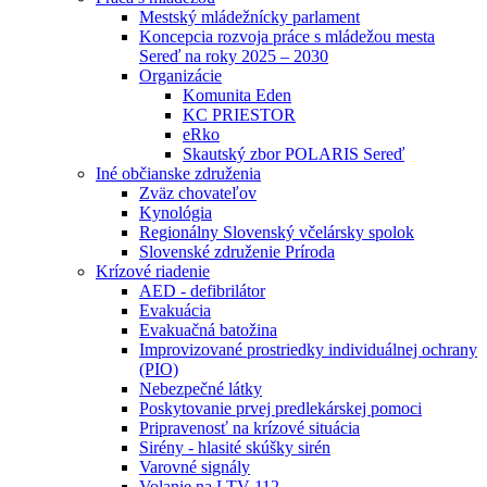
Mestský mládežnícky parlament
Koncepcia rozvoja práce s mládežou mesta
Sereď na roky 2025 – 2030
Organizácie
Komunita Eden
KC PRIESTOR
eRko
Skautský zbor POLARIS Sereď
Iné občianske združenia
Zväz chovateľov
Kynológia
Regionálny Slovenský včelársky spolok
Slovenské združenie Príroda
Krízové riadenie
AED - defibrilátor
Evakuácia
Evakuačná batožina
Improvizované prostriedky individuálnej ochrany
(PIO)
Nebezpečné látky
Poskytovanie prvej predlekárskej pomoci
Pripravenosť na krízové situácia
Sirény - hlasité skúšky sirén
Varovné signály
Volanie na LTV 112