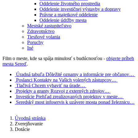
Oddelenie životného prostredia
Oddelenie investičnej výstavby a dopravy
Právne a majetkové oddelenie
Oddelenie údržby mesta
Mestské zastupiteľstvo
Zdravotníctvo
Tiesňové volania
Poruchy
Iné
Film o meste, kde sa spája minulosť s budúcnosťou -
objavte príbeh
mesta Sereď
.
Úradná tabuľa
Dôležité oznamy a informácie pre občanov…
Poslanci
Kontakty na Vašich volených zástupcov…
Tlačivá
Chcem vybaviť na úrade…
Projekty a granty
Rozvoj z externých zdrojov…
Investície
Prehľad zrealizovaných projektov v meste…
Seredský most
infoservis k uzávere mosta ponad železnicu…
Úvodná stránka
Zverejňovanie
Dotácie