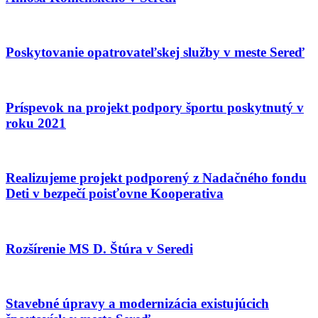
Poskytovanie opatrovateľskej služby v meste Sereď
Príspevok na projekt podpory športu poskytnutý v
roku 2021
Realizujeme projekt podporený z Nadačného fondu
Deti v bezpečí poisťovne Kooperativa
Rozšírenie MS D. Štúra v Seredi
Stavebné úpravy a modernizácia existujúcich