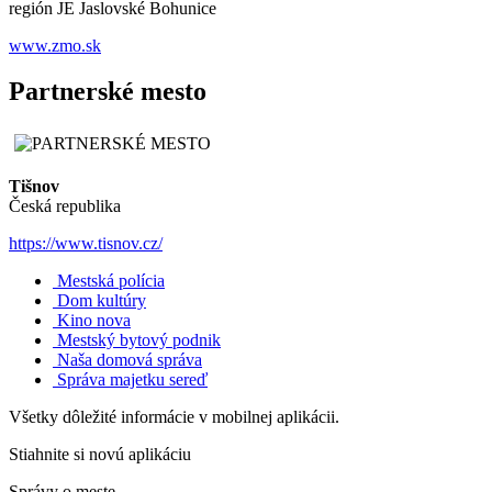
región JE Jaslovské Bohunice
www.zmo.sk
Partnerské mesto
Tišnov
Česká republika
https://www.tisnov.cz/
Mestská polícia
Dom kultúry
Kino nova
Mestský bytový podnik
Naša domová správa
Správa majetku sereď
Všetky dôležité informácie v mobilnej aplikácii.
Stiahnite si novú aplikáciu
Správy o meste