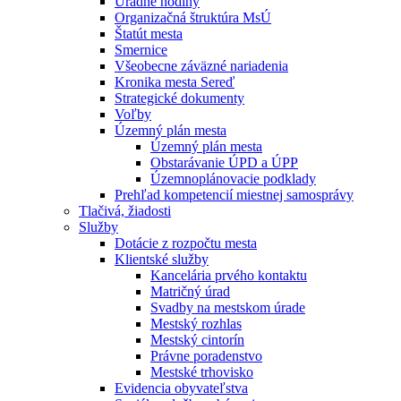
Úradné hodiny
Organizačná štruktúra MsÚ
Štatút mesta
Smernice
Všeobecne záväzné nariadenia
Kronika mesta Sereď
Strategické dokumenty
Voľby
Územný plán mesta
Územný plán mesta
Obstarávanie ÚPD a ÚPP
Územnoplánovacie podklady
Prehľad kompetencií miestnej samosprávy
Tlačivá, žiadosti
Služby
Dotácie z rozpočtu mesta
Klientské služby
Kancelária prvého kontaktu
Matričný úrad
Svadby na mestskom úrade
Mestský rozhlas
Mestský cintorín
Právne poradenstvo
Mestské trhovisko
Evidencia obyvateľstva