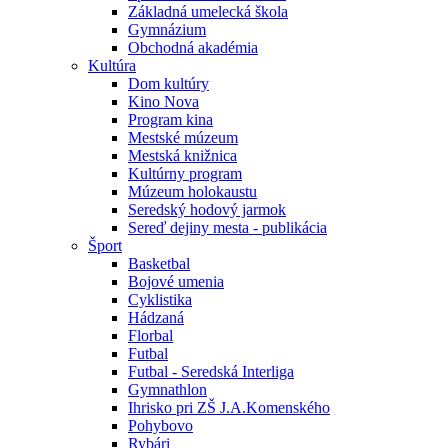
Základná umelecká škola
Gymnázium
Obchodná akadémia
Kultúra
Dom kultúry
Kino Nova
Program kina
Mestské múzeum
Mestská knižnica
Kultúrny program
Múzeum holokaustu
Seredský hodový jarmok
Sereď dejiny mesta - publikácia
Šport
Basketbal
Bojové umenia
Cyklistika
Hádzaná
Florbal
Futbal
Futbal - Seredská Interliga
Gymnathlon
Ihrisko pri ZŠ J.A.Komenského
Pohybovo
Rybári