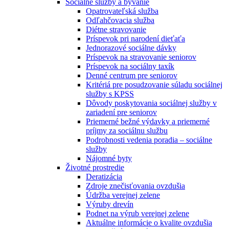
Sociálne služby a bývanie
Opatrovateľská služba
Odľahčovacia služba
Diétne stravovanie
Príspevok pri narodení dieťaťa
Jednorazové sociálne dávky
Príspevok na stravovanie seniorov
Príspevok na sociálny taxík
Denné centrum pre seniorov
Kritériá pre posudzovanie súladu sociálnej
služby s KPSS
Dôvody poskytovania sociálnej služby v
zariadení pre seniorov
Priemerné bežné výdavky a priemerné
príjmy za sociálnu službu
Podrobnosti vedenia poradia – sociálne
služby
Nájomné byty
Životné prostredie
Deratizácia
Zdroje znečisťovania ovzdušia
Údržba verejnej zelene
Výruby drevín
Podnet na výrub verejnej zelene
Aktuálne informácie o kvalite ovzdušia