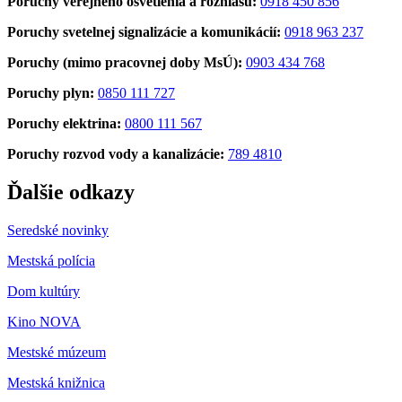
Poruchy verejného osvetlenia a rozhlasu:
0918 450 856
Poruchy svetelnej signalizácie a komunikácií:
0918 963 237
Poruchy (mimo pracovnej doby MsÚ):
0903 434 768
Poruchy plyn:
0850 111 727
Poruchy elektrina:
0800 111 567
Poruchy rozvod vody a kanalizácie:
789 4810
Ďalšie odkazy
Seredské novinky
Mestská polícia
Dom kultúry
Kino NOVA
Mestské múzeum
Mestská knižnica