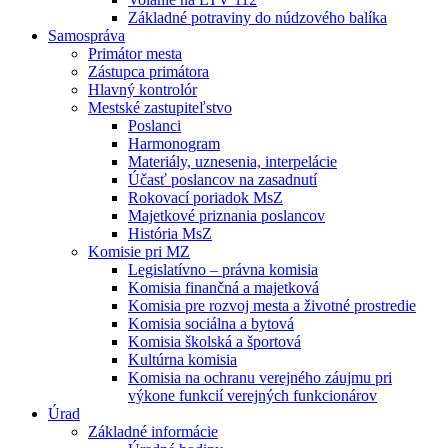
Základné potraviny do núdzového balíka
Samospráva
Primátor mesta
Zástupca primátora
Hlavný kontrolór
Mestské zastupiteľstvo
Poslanci
Harmonogram
Materiály, uznesenia, interpelácie
Účasť poslancov na zasadnutí
Rokovací poriadok MsZ
Majetkové priznania poslancov
História MsZ
Komisie pri MZ
Legislatívno – právna komisia
Komisia finančná a majetková
Komisia pre rozvoj mesta a životné prostredie
Komisia sociálna a bytová
Komisia školská a športová
Kultúrna komisia
Komisia na ochranu verejného záujmu pri
výkone funkcií verejných funkcionárov
Úrad
Základné informácie