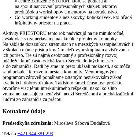
v centre Združenie STORM, ktoré sa podieľa aj
na spolufinancovaní profesionálnych služieb lektorov
prednášok a workshopov a mentorov na poradenstvo.
Co-working študentov a neziskovky, kohokoľvek, kto hľadá
inšpiratívny priestor na prácu.
Aktivity PRIESTORU tento rok nadväzujú na tie minuloročné,
avšak viac sa zameriavame na aktuálne problémy komunity.
Na základe dotazníkov, stretnutiach na mestských zastupiteľstvách i
v školách máme prístup k našim cieľovým skupinám a zisťovania
ich potrieb. Tie sú najmä osobnostný a profesionálny rozvoj
mládeže, ktorá často odchádza zo Serede do iných miesto
a do zahraničia. Radi by sme im preto ukázali možnosti, ako môžu
sami prispieť k rozvoju mesta a komunity. Mentoringovým
programom zároveň pomáhame ostatným neziskovkám získať
kvalitných dobrovoľníkov. Takisto v rámci Erasmus+ projektu
otvoríme viac tému interkultúrneho rešpektu, nakoľko silno
vnímame narastajúcu nenávisť medzi Seredčanmi a prichádzajúcimi
ľuďmi zo zahraničia za prácou.
Kontaktné údaje
Predsedkyňa združenia:
Miroslava Sabová Dudášová
Tel. č.:
+421 944 381 299