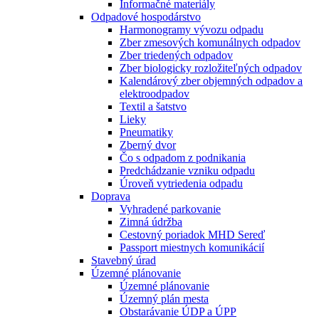
Informačné materiály
Odpadové hospodárstvo
Harmonogramy vývozu odpadu
Zber zmesových komunálnych odpadov
Zber triedených odpadov
Zber biologicky rozložiteľných odpadov
Kalendárový zber objemných odpadov a
elektroodpadov
Textil a šatstvo
Lieky
Pneumatiky
Zberný dvor
Čo s odpadom z podnikania
Predchádzanie vzniku odpadu
Úroveň vytriedenia odpadu
Doprava
Vyhradené parkovanie
Zimná údržba
Cestovný poriadok MHD Sereď
Passport miestnych komunikácií
Stavebný úrad
Územné plánovanie
Územné plánovanie
Územný plán mesta
Obstarávanie ÚDP a ÚPP