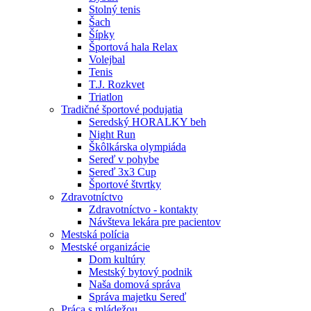
Stolný tenis
Šach
Šípky
Športová hala Relax
Volejbal
Tenis
T.J. Rozkvet
Triatlon
Tradičné športové podujatia
Seredský HORALKY beh
Night Run
Škôlkárska olympiáda
Sereď v pohybe
Sereď 3x3 Cup
Športové štvrtky
Zdravotníctvo
Zdravotníctvo - kontakty
Návšteva lekára pre pacientov
Mestská polícia
Mestské organizácie
Dom kultúry
Mestský bytový podnik
Naša domová správa
Správa majetku Sereď
Práca s mládežou