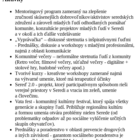
Mentoringový program zameraný na zlepšenie
zručností skúsenejších dobrovoľníkov/aktivistov seredských
združení a zároveň mladých ľudí odhodlaných pomáhať
komunite, konzultácie projektov mladých ľudí v Seredi
a v okolí a ich ďalšie vzdelávanie
„Vyprávačka“ – diskusné stretnutia s inšpiratívnymi ľuďmi
- Prednášky, diskusie a workshopy s mladými profesionálmi,
najmä z oblasti komunikácie
Komunitné večery – neformálne stretnutia ľudí z komunity
(Retro večer, filmové večery, súťažné večery - digitálne +
stolové hry, hudobné večery apod.)
Tvorivé kurzy - kreatívne workshopy zamerané najmä
na výtvarné umenie, ktoré má terapeuticé účinky
Sereď 2.0 - projekt, ktorý participatívnym spôsobom rieši
verejné priestory v Seredi a vracia im zeleň, umenie
a človečinu.
Vata fest - komunitný kultúrny festival, ktorý spája všetky
generácie a skupiny ľudí. Približuje regionálnu kultúru
a formou umenia otvára problémy nielen Serede (od
problematiky odpadov až po sociálne vylúčenie určitých
skupín obyvateľov).
Prednášky a poradenstvo v oblasti prevencie drogových
a iných závislostí - garantom sociálneho poradenstva je