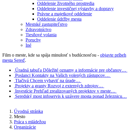
Oddelenie životného prostredia
Oddelenie investičnej výstavby a dopravy
Právne a majetkové oddelenie
Oddelenie údržby mesta
Mestské zastupiteľstvo
Zdravotníctvo
Tiesňové volania
Poruchy
Iné
Film o meste, kde sa spája minulosť s budúcnosťou -
objavte príbeh
mesta Sereď
.
Úradná tabuľa
Dôležité oznamy a informácie pre občanov…
Poslanci
Kontakty na Vašich volených zástupcov…
Tlačivá
Chcem vybaviť na úrade…
Projekty a granty
Rozvoj z externých zdrojov…
Investície
Prehľad zrealizovaných projektov v meste…
Seredský most
infoservis k uzávere mosta ponad železnicu…
Úvodná stránka
Mesto
Práca s mládežou
Organizácie