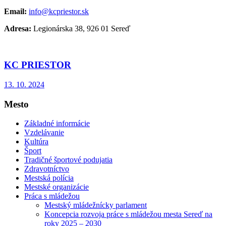
Email:
info@kcpriestor.sk
Adresa:
Legionárska 38, 926 01 Sereď
KC PRIESTOR
13. 10. 2024
Mesto
Základné informácie
Vzdelávanie
Kultúra
Šport
Tradičné športové podujatia
Zdravotníctvo
Mestská polícia
Mestské organizácie
Práca s mládežou
Mestský mládežnícky parlament
Koncepcia rozvoja práce s mládežou mesta Sereď na
roky 2025 – 2030