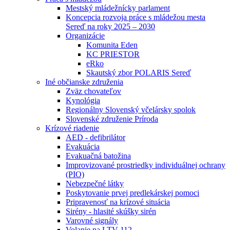
Mestský mládežnícky parlament
Koncepcia rozvoja práce s mládežou mesta
Sereď na roky 2025 – 2030
Organizácie
Komunita Eden
KC PRIESTOR
eRko
Skautský zbor POLARIS Sereď
Iné občianske združenia
Zväz chovateľov
Kynológia
Regionálny Slovenský včelársky spolok
Slovenské združenie Príroda
Krízové riadenie
AED - defibrilátor
Evakuácia
Evakuačná batožina
Improvizované prostriedky individuálnej ochrany
(PIO)
Nebezpečné látky
Poskytovanie prvej predlekárskej pomoci
Pripravenosť na krízové situácia
Sirény - hlasité skúšky sirén
Varovné signály
Volanie na LTV 112