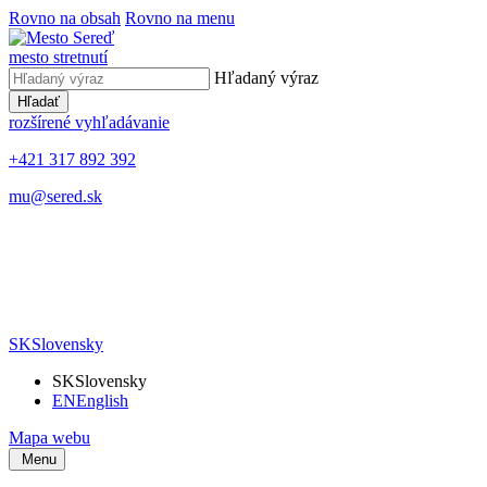
Rovno na obsah
Rovno na menu
mesto stretnutí
Hľadaný výraz
Hľadať
rozšírené vyhľadávanie
+421 317 892 392
mu@sered.sk
SK
Slovensky
SK
Slovensky
EN
English
Mapa webu
Menu