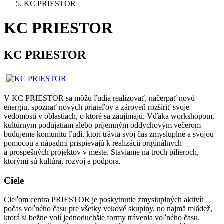
KC PRIESTOR
KC PRIESTOR
KC PRIESTOR
V KC PRIESTOR sa môžu ľudia realizovať, načerpať novú
energiu, spoznať nových priateľov a zároveň rozšíriť svoje
vedomosti v oblastiach, o ktoré sa zaujímajú. Vďaka workshopom,
kultúrnym podujatiam alebo príjemným oddychovým večerom
budujeme komunitu ľudí, ktorí trávia svoj čas zmysluplne a svojou
pomocou a nápadmi prispievajú k realizácii originálnych
a prospešných projektov v meste. Staviame na troch pilieroch,
ktorými sú kultúra, rozvoj a podpora.
Ciele
Cieľom centra PRIESTOR je poskytnutie zmysluplných aktivít
počas voľného času pre všetky vekové skupiny, no najmä mládež,
ktorá si bežne volí jednoduchšie formy trávenia voľného času.