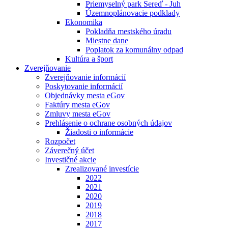
Priemyselný park Sereď - Juh
Územnoplánovacie podklady
Ekonomika
Pokladňa mestského úradu
Miestne dane
Poplatok za komunálny odpad
Kultúra a šport
Zverejňovanie
Zverejňovanie informácií
Poskytovanie informácií
Objednávky mesta eGov
Faktúry mesta eGov
Zmluvy mesta eGov
Prehlásenie o ochrane osobných údajov
Žiadosti o informácie
Rozpočet
Záverečný účet
Investičné akcie
Zrealizované investície
2022
2021
2020
2019
2018
2017