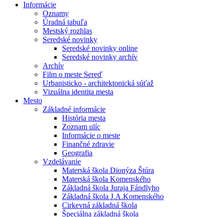
Informácie
Oznamy
Úradná tabuľa
Mestský rozhlas
Seredské novinky
Seredské novinky online
Seredské novinky archív
Archív
Film o meste Sereď
Urbanisticko - architektonická súťaž
Vizuálna identita mesta
Mesto
Základné informácie
História mesta
Zoznam ulíc
Informácie o meste
Finančné zdravie
Geografia
Vzdelávanie
Materská škola Dionýza Štúra
Materská škola Komenského
Základná škola Juraja Fándlyho
Základná škola J.A.Komenského
Cirkevná základná škola
Špeciálna základná škola