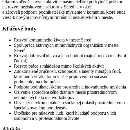
Okrem voľnočasových aktivít je naším cieľom poskytnúť priestor
na rozvoj neziskovému sektoru v Seredi a v okolí
a zároveň podporiť podnikateľské myslenie v komunite, ktoré bude
viesť k novým inovatívnym firmám či neziskovkám v meste.
Kľúčové body
Rozvoj komunitného života v meste Sereď
Spolupráca aktívnych mimovládnych organizácií v meste
Sereď
Rozvoj dobrovoľníctva a jeho hodnôt (najmä medzi mladými
ľuďmi)
Rozvoj práce s mládežou mimo školských aktivít
Zdokonalené zručnosti, schopnosti a talenty mladých ľudí,
ktorí budú vďaka tomu lepšie pripravení na súčasné
podmienky na trhu práce
Podpora podnikateľského prostredia a inovatívneho myslenia
Oživenie spoločenského diania v meste prostredníctvom
netradičných akcií a workshopov
Osveta v enviromentálnej a sociálnej oblasti prostredníctvom
špecializovaného poradenstva
Útočisko pre mladých ľudí, ktorí hľadajú podporu v ich
osobnom a v profesionálnom živote
Aktivity