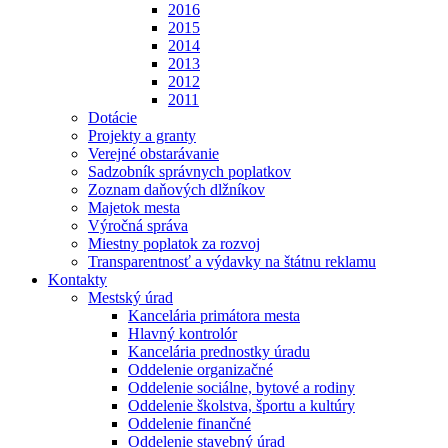
2016
2015
2014
2013
2012
2011
Dotácie
Projekty a granty
Verejné obstarávanie
Sadzobník správnych poplatkov
Zoznam daňových dlžníkov
Majetok mesta
Výročná správa
Miestny poplatok za rozvoj
Transparentnosť a výdavky na štátnu reklamu
Kontakty
Mestský úrad
Kancelária primátora mesta
Hlavný kontrolór
Kancelária prednostky úradu
Oddelenie organizačné
Oddelenie sociálne, bytové a rodiny
Oddelenie školstva, športu a kultúry
Oddelenie finančné
Oddelenie stavebný úrad