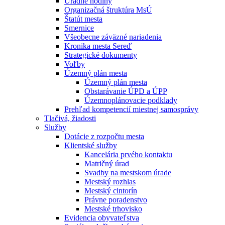
Úradné hodiny
Organizačná štruktúra MsÚ
Štatút mesta
Smernice
Všeobecne záväzné nariadenia
Kronika mesta Sereď
Strategické dokumenty
Voľby
Územný plán mesta
Územný plán mesta
Obstarávanie ÚPD a ÚPP
Územnoplánovacie podklady
Prehľad kompetencií miestnej samosprávy
Tlačivá, žiadosti
Služby
Dotácie z rozpočtu mesta
Klientské služby
Kancelária prvého kontaktu
Matričný úrad
Svadby na mestskom úrade
Mestský rozhlas
Mestský cintorín
Právne poradenstvo
Mestské trhovisko
Evidencia obyvateľstva