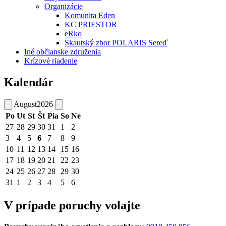
Organizácie
Komunita Eden
KC PRIESTOR
eRko
Skautský zbor POLARIS Sereď
Iné občianske združenia
Krízové riadenie
Kalendár
August
2026
Po
Ut
St
Št
Pia
So
Ne
27
28
29
30
31
1
2
3
4
5
6
7
8
9
10
11
12
13
14
15
16
17
18
19
20
21
22
23
24
25
26
27
28
29
30
31
1
2
3
4
5
6
V prípade poruchy volajte