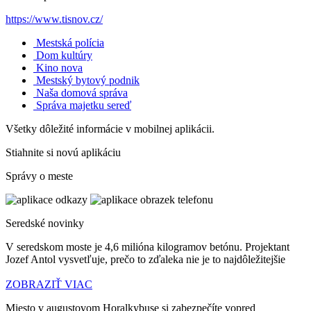
https://www.tisnov.cz/
Mestská polícia
Dom kultúry
Kino nova
Mestský bytový podnik
Naša domová správa
Správa majetku sereď
Všetky dôležité informácie v mobilnej aplikácii.
Stiahnite si novú aplikáciu
Správy o meste
Seredské novinky
V seredskom moste je 4,6 milióna kilogramov betónu. Projektant
Jozef Antol vysvetľuje, prečo to zďaleka nie je to najdôležitejšie
ZOBRAZIŤ VIAC
Miesto v augustovom Horalkybuse si zabezpečíte vopred