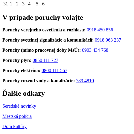
31
1
2
3
4
5
6
V prípade poruchy volajte
Poruchy verejného osvetlenia a rozhlasu:
0918 450 856
Poruchy svetelnej signalizácie a komunikácií:
0918 963 237
Poruchy (mimo pracovnej doby MsÚ):
0903 434 768
Poruchy plyn:
0850 111 727
Poruchy elektrina:
0800 111 567
Poruchy rozvod vody a kanalizácie:
789 4810
Ďalšie odkazy
Seredské novinky
Mestská polícia
Dom kultúry