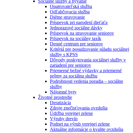
Sociálne služby a bývanie
Opatrovateľská služba
Odľahčovacia služba
Diétne stravovanie
Príspevok pri narodení dieťaťa
Jednorazové sociálne dávky
Príspevok na stravovanie seniorov
Príspevok na sociálny taxík
Denné centrum pre seniorov
Kritériá pre posudzovanie súladu sociálnej
služby s KPSS
Dôvody poskytovania sociálnej služby v
zariadení pre seniorov
Priemerné bežné výdavky a priemerné
príjmy za sociálnu službu
Podrobnosti vedenia poradia – sociálne
služby
Nájomné byty
Životné prostredie
Deratizácia
Zdroje znečisťovania ovzdušia
Údržba verejnej zelene
Výruby drevín
Podnet na výrub verejnej zelene
Aktuálne informácie o kvalite ovzdušia