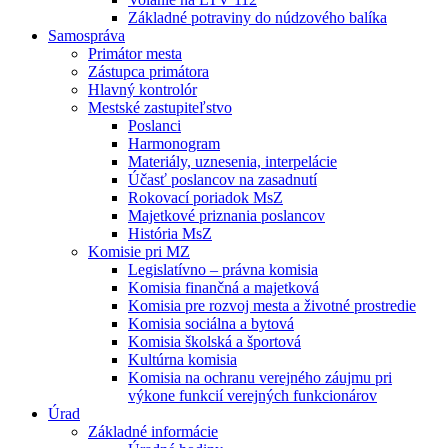
Základné potraviny do núdzového balíka
Samospráva
Primátor mesta
Zástupca primátora
Hlavný kontrolór
Mestské zastupiteľstvo
Poslanci
Harmonogram
Materiály, uznesenia, interpelácie
Účasť poslancov na zasadnutí
Rokovací poriadok MsZ
Majetkové priznania poslancov
História MsZ
Komisie pri MZ
Legislatívno – právna komisia
Komisia finančná a majetková
Komisia pre rozvoj mesta a životné prostredie
Komisia sociálna a bytová
Komisia školská a športová
Kultúrna komisia
Komisia na ochranu verejného záujmu pri
výkone funkcií verejných funkcionárov
Úrad
Základné informácie