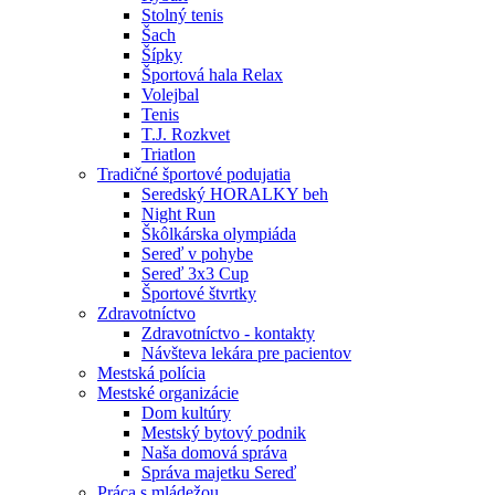
Stolný tenis
Šach
Šípky
Športová hala Relax
Volejbal
Tenis
T.J. Rozkvet
Triatlon
Tradičné športové podujatia
Seredský HORALKY beh
Night Run
Škôlkárska olympiáda
Sereď v pohybe
Sereď 3x3 Cup
Športové štvrtky
Zdravotníctvo
Zdravotníctvo - kontakty
Návšteva lekára pre pacientov
Mestská polícia
Mestské organizácie
Dom kultúry
Mestský bytový podnik
Naša domová správa
Správa majetku Sereď
Práca s mládežou