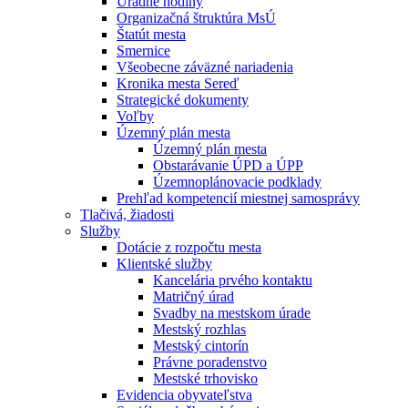
Úradné hodiny
Organizačná štruktúra MsÚ
Štatút mesta
Smernice
Všeobecne záväzné nariadenia
Kronika mesta Sereď
Strategické dokumenty
Voľby
Územný plán mesta
Územný plán mesta
Obstarávanie ÚPD a ÚPP
Územnoplánovacie podklady
Prehľad kompetencií miestnej samosprávy
Tlačivá, žiadosti
Služby
Dotácie z rozpočtu mesta
Klientské služby
Kancelária prvého kontaktu
Matričný úrad
Svadby na mestskom úrade
Mestský rozhlas
Mestský cintorín
Právne poradenstvo
Mestské trhovisko
Evidencia obyvateľstva