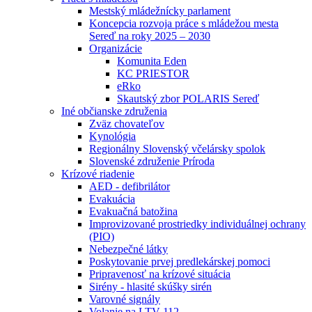
Mestský mládežnícky parlament
Koncepcia rozvoja práce s mládežou mesta
Sereď na roky 2025 – 2030
Organizácie
Komunita Eden
KC PRIESTOR
eRko
Skautský zbor POLARIS Sereď
Iné občianske združenia
Zväz chovateľov
Kynológia
Regionálny Slovenský včelársky spolok
Slovenské združenie Príroda
Krízové riadenie
AED - defibrilátor
Evakuácia
Evakuačná batožina
Improvizované prostriedky individuálnej ochrany
(PIO)
Nebezpečné látky
Poskytovanie prvej predlekárskej pomoci
Pripravenosť na krízové situácia
Sirény - hlasité skúšky sirén
Varovné signály
Volanie na LTV 112