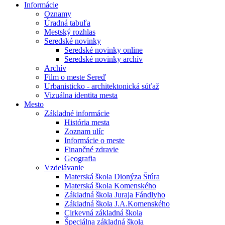
Informácie
Oznamy
Úradná tabuľa
Mestský rozhlas
Seredské novinky
Seredské novinky online
Seredské novinky archív
Archív
Film o meste Sereď
Urbanisticko - architektonická súťaž
Vizuálna identita mesta
Mesto
Základné informácie
História mesta
Zoznam ulíc
Informácie o meste
Finančné zdravie
Geografia
Vzdelávanie
Materská škola Dionýza Štúra
Materská škola Komenského
Základná škola Juraja Fándlyho
Základná škola J.A.Komenského
Cirkevná základná škola
Špeciálna základná škola