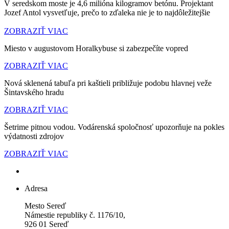
V seredskom moste je 4,6 milióna kilogramov betónu. Projektant
Jozef Antol vysvetľuje, prečo to zďaleka nie je to najdôležitejšie
ZOBRAZIŤ VIAC
Miesto v augustovom Horalkybuse si zabezpečíte vopred
ZOBRAZIŤ VIAC
Nová sklenená tabuľa pri kaštieli približuje podobu hlavnej veže
Šintavského hradu
ZOBRAZIŤ VIAC
Šetrime pitnou vodou. Vodárenská spoločnosť upozorňuje na pokles
výdatnosti zdrojov
ZOBRAZIŤ VIAC
Adresa
Mesto Sereď
Námestie republiky č. 1176/10,
926 01 Sereď