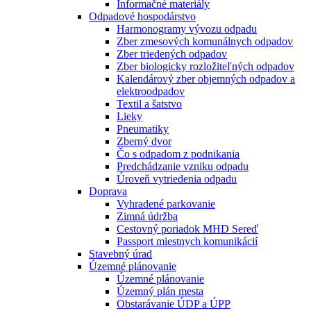
Informačné materiály
Odpadové hospodárstvo
Harmonogramy vývozu odpadu
Zber zmesových komunálnych odpadov
Zber triedených odpadov
Zber biologicky rozložiteľných odpadov
Kalendárový zber objemných odpadov a
elektroodpadov
Textil a šatstvo
Lieky
Pneumatiky
Zberný dvor
Čo s odpadom z podnikania
Predchádzanie vzniku odpadu
Úroveň vytriedenia odpadu
Doprava
Vyhradené parkovanie
Zimná údržba
Cestovný poriadok MHD Sereď
Passport miestnych komunikácií
Stavebný úrad
Územné plánovanie
Územné plánovanie
Územný plán mesta
Obstarávanie ÚDP a ÚPP