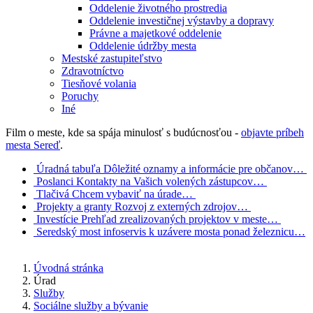
Oddelenie životného prostredia
Oddelenie investičnej výstavby a dopravy
Právne a majetkové oddelenie
Oddelenie údržby mesta
Mestské zastupiteľstvo
Zdravotníctvo
Tiesňové volania
Poruchy
Iné
Film o meste, kde sa spája minulosť s budúcnosťou -
objavte príbeh
mesta Sereď
.
Úradná tabuľa
Dôležité oznamy a informácie pre občanov…
Poslanci
Kontakty na Vašich volených zástupcov…
Tlačivá
Chcem vybaviť na úrade…
Projekty a granty
Rozvoj z externých zdrojov…
Investície
Prehľad zrealizovaných projektov v meste…
Seredský most
infoservis k uzávere mosta ponad železnicu…
Úvodná stránka
Úrad
Služby
Sociálne služby a bývanie