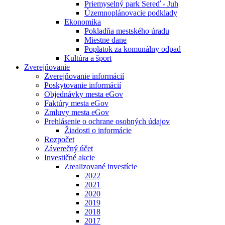
Priemyselný park Sereď - Juh
Územnoplánovacie podklady
Ekonomika
Pokladňa mestského úradu
Miestne dane
Poplatok za komunálny odpad
Kultúra a šport
Zverejňovanie
Zverejňovanie informácií
Poskytovanie informácií
Objednávky mesta eGov
Faktúry mesta eGov
Zmluvy mesta eGov
Prehlásenie o ochrane osobných údajov
Žiadosti o informácie
Rozpočet
Záverečný účet
Investičné akcie
Zrealizované investície
2022
2021
2020
2019
2018
2017