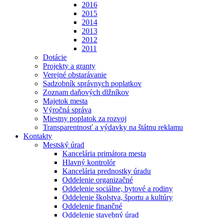
2016
2015
2014
2013
2012
2011
Dotácie
Projekty a granty
Verejné obstarávanie
Sadzobník správnych poplatkov
Zoznam daňových dlžníkov
Majetok mesta
Výročná správa
Miestny poplatok za rozvoj
Transparentnosť a výdavky na štátnu reklamu
Kontakty
Mestský úrad
Kancelária primátora mesta
Hlavný kontrolór
Kancelária prednostky úradu
Oddelenie organizačné
Oddelenie sociálne, bytové a rodiny
Oddelenie školstva, športu a kultúry
Oddelenie finančné
Oddelenie stavebný úrad