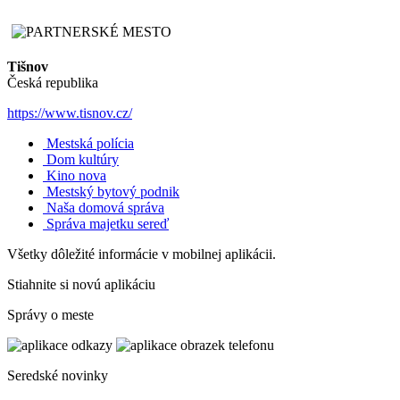
Tišnov
Česká republika
https://www.tisnov.cz/
Mestská polícia
Dom kultúry
Kino nova
Mestský bytový podnik
Naša domová správa
Správa majetku sereď
Všetky dôležité informácie v mobilnej aplikácii.
Stiahnite si novú aplikáciu
Správy o meste
Seredské novinky