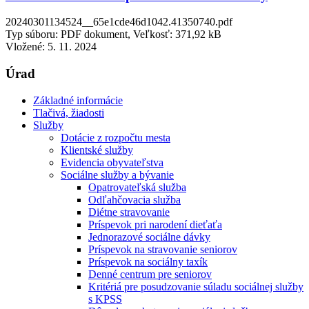
20240301134524__65e1cde46d1042.41350740.pdf
Typ súboru: PDF dokument, Veľkosť: 371,92 kB
Vložené:
5. 11. 2024
Úrad
Základné informácie
Tlačivá, žiadosti
Služby
Dotácie z rozpočtu mesta
Klientské služby
Evidencia obyvateľstva
Sociálne služby a bývanie
Opatrovateľská služba
Odľahčovacia služba
Diétne stravovanie
Príspevok pri narodení dieťaťa
Jednorazové sociálne dávky
Príspevok na stravovanie seniorov
Príspevok na sociálny taxík
Denné centrum pre seniorov
Kritériá pre posudzovanie súladu sociálnej služby
s KPSS