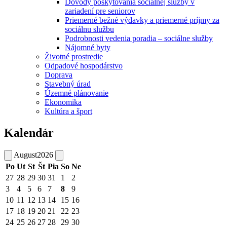
Dôvody poskytovania sociálnej služby v
zariadení pre seniorov
Priemerné bežné výdavky a priemerné príjmy za
sociálnu službu
Podrobnosti vedenia poradia – sociálne služby
Nájomné byty
Životné prostredie
Odpadové hospodárstvo
Doprava
Stavebný úrad
Územné plánovanie
Ekonomika
Kultúra a šport
Kalendár
August
2026
Po
Ut
St
Št
Pia
So
Ne
27
28
29
30
31
1
2
3
4
5
6
7
8
9
10
11
12
13
14
15
16
17
18
19
20
21
22
23
24
25
26
27
28
29
30