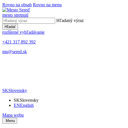
Rovno na obsah
Rovno na menu
mesto stretnutí
Hľadaný výraz
Hľadať
rozšírené vyhľadávanie
+421 317 892 392
mu@sered.sk
SK
Slovensky
SK
Slovensky
EN
English
Mapa webu
Menu