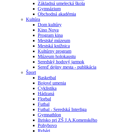
Základná umelecká škola
Gymnázium
Obchodná akadémia
Kultúra
Dom kultúry
Kino Nova
Program kina
Mestské múzeum
Mestská knižnica
Kultúrny program
Múzeum holokaustu
Seredský hodový jarmok
Sereď dejiny mesta - publikácia
Šport
Basketbal
Bojové umenia
Cyklistika
Hádzaná
Florbal
Futbal
Futbal - Seredská Interliga
Gymnathlon
Ihrisko pri ZŠ J.A.Komenského
Pohybovo
Rybári