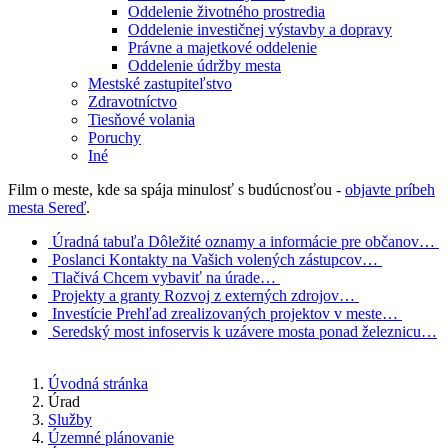
Oddelenie životného prostredia
Oddelenie investičnej výstavby a dopravy
Právne a majetkové oddelenie
Oddelenie údržby mesta
Mestské zastupiteľstvo
Zdravotníctvo
Tiesňové volania
Poruchy
Iné
Film o meste, kde sa spája minulosť s budúcnosťou -
objavte príbeh
mesta Sereď
.
Úradná tabuľa
Dôležité oznamy a informácie pre občanov…
Poslanci
Kontakty na Vašich volených zástupcov…
Tlačivá
Chcem vybaviť na úrade…
Projekty a granty
Rozvoj z externých zdrojov…
Investície
Prehľad zrealizovaných projektov v meste…
Seredský most
infoservis k uzávere mosta ponad železnicu…
Úvodná stránka
Úrad
Služby
Územné plánovanie