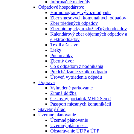
Informačné materiály
Odpadové hospodárstvo
Harmonogramy vývozu odpadu
Zber zmesových komunálnych odpadov
Zber triedených odpadov
Zber biologicky rozložiteľných odpadov
Kalendárový zber objemných odpadov a
elektroodpadov
Textil a šatstvo
Lieky
Pneumatiky
Zberný dvor
Čo s odpadom z podnikania
Predchádzanie vzniku odpadu
Úroveň vytriedenia odpadu
Doprava
Vyhradené parkovanie
Zimná údržba
Cestovný poriadok MHD Sereď
Passport miestnych komunikácií
Stavebný úrad
Územné plánovanie
Územné plánovanie
Územný plán mesta
Obstarávanie ÚDP a ÚPP