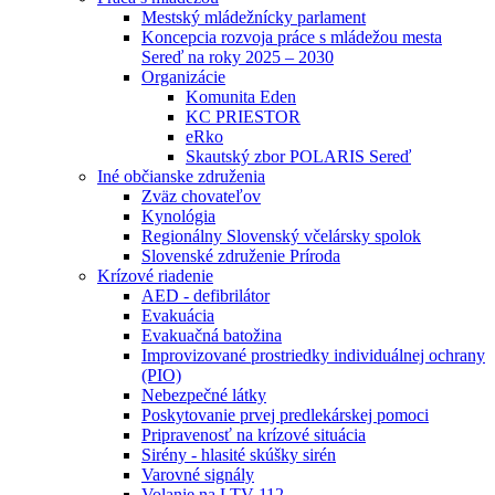
Mestský mládežnícky parlament
Koncepcia rozvoja práce s mládežou mesta
Sereď na roky 2025 – 2030
Organizácie
Komunita Eden
KC PRIESTOR
eRko
Skautský zbor POLARIS Sereď
Iné občianske združenia
Zväz chovateľov
Kynológia
Regionálny Slovenský včelársky spolok
Slovenské združenie Príroda
Krízové riadenie
AED - defibrilátor
Evakuácia
Evakuačná batožina
Improvizované prostriedky individuálnej ochrany
(PIO)
Nebezpečné látky
Poskytovanie prvej predlekárskej pomoci
Pripravenosť na krízové situácia
Sirény - hlasité skúšky sirén
Varovné signály
Volanie na LTV 112