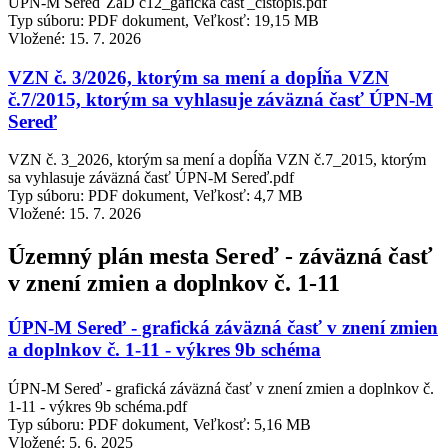
ÚPN-M Sereď ZaD č12_gafická časť_čistopis.pdf
Typ súboru: PDF dokument, Veľkosť: 19,15 MB
Vložené:
15. 7. 2026
VZN č. 3/2026, ktorým sa mení a dopĺňa VZN
č.7/2015, ktorým sa vyhlasuje záväzná časť ÚPN-M
Sereď
VZN č. 3_2026, ktorým sa mení a dopĺňa VZN č.7_2015, ktorým
sa vyhlasuje záväzná časť ÚPN-M Sereď.pdf
Typ súboru: PDF dokument, Veľkosť: 4,7 MB
Vložené:
15. 7. 2026
Územný plán mesta Sereď - záväzná časť
v znení zmien a doplnkov č. 1-11
ÚPN-M Sereď - grafická záväzná časť v znení zmien
a doplnkov č. 1-11 - výkres 9b schéma
ÚPN-M Sereď - grafická záväzná časť v znení zmien a doplnkov č.
1-11 - výkres 9b schéma.pdf
Typ súboru: PDF dokument, Veľkosť: 5,16 MB
Vložené:
5. 6. 2025