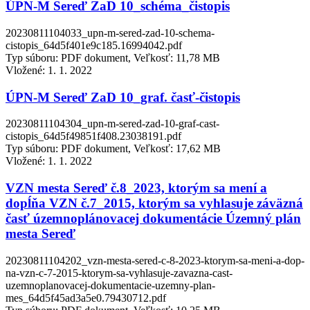
ÚPN-M Sereď ZaD 10_schéma_čistopis
20230811104033_upn-m-sered-zad-10-schema-
cistopis_64d5f401e9c185.16994042.pdf
Typ súboru: PDF dokument, Veľkosť: 11,78 MB
Vložené:
1. 1. 2022
ÚPN-M Sereď ZaD 10_graf. časť-čistopis
20230811104304_upn-m-sered-zad-10-graf-cast-
cistopis_64d5f49851f408.23038191.pdf
Typ súboru: PDF dokument, Veľkosť: 17,62 MB
Vložené:
1. 1. 2022
VZN mesta Sereď č.8_2023, ktorým sa mení a
dopĺňa VZN č.7_2015, ktorým sa vyhlasuje záväzná
časť územnoplánovacej dokumentácie Územný plán
mesta Sereď
20230811104202_vzn-mesta-sered-c-8-2023-ktorym-sa-meni-a-dop-
na-vzn-c-7-2015-ktorym-sa-vyhlasuje-zavazna-cast-
uzemnoplanovacej-dokumentacie-uzemny-plan-
mes_64d5f45ad3a5e0.79430712.pdf