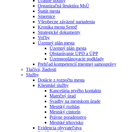
Úradné hodiny
Organizačná štruktúra MsÚ
Štatút mesta
Smernice
Všeobecne záväzné nariadenia
Kronika mesta Sereď
Strategické dokumenty
Voľby
Územný plán mesta
Územný plán mesta
Obstarávanie ÚPD a ÚPP
Územnoplánovacie podklady
Prehľad kompetencií miestnej samosprávy
Tlačivá, žiadosti
Služby
Dotácie z rozpočtu mesta
Klientské služby
Kancelária prvého kontaktu
Matričný úrad
Svadby na mestskom úrade
Mestský rozhlas
Mestský cintorín
Právne poradenstvo
Mestské trhovisko
Evidencia obyvateľstva