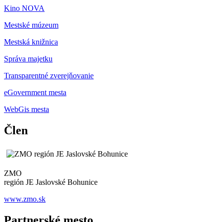
Kino NOVA
Mestské múzeum
Mestská knižnica
Správa majetku
Transparentné zverejňovanie
eGovernment mesta
WebGis mesta
Člen
ZMO
región JE Jaslovské Bohunice
www.zmo.sk
Partnerské mesto