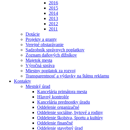
2016
2015
2014
2013
2012
2011
Dotácie
Projekty a granty
Verejné obstarávanie
Sadzobník správnych poplatkov
Zoznam daňových dlžníkov
Majetok mesta
Výročná správa
Miestny poplatok za rozvoj
Transparentnosť a výdavky na štátnu reklamu
Kontakty
Mestský úrad
Kancelária primátora mesta
Hlavný kontrolór
Kancelária prednostky úradu
Oddelenie organizačné
Oddelenie sociálne, bytové a rodiny
Oddelenie školstva, športu a kultúry
Oddelenie finančné
Oddelenie stavebný úrad