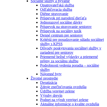
Sociálne služby a bývanie
Opatrovateľská služba
Odľahčovacia služba
Diétne stravovanie
Príspevok pri narodení dieťaťa
Jednorazové sociálne dávky
Príspevok na stravovanie seniorov
Príspevok na sociálny taxík
Denné centrum pre seniorov
Kritériá pre posudzovanie súladu sociálnej
služby s KPSS
Dôvody poskytovania sociálnej služby v
zariadení pre seniorov
Priemerné bežné výdavky a priemerné
príjmy za sociálnu službu
Podrobnosti vedenia poradia – sociálne
služby
Nájomné byty
Životné prostredie
Deratizácia
Zdroje znečisťovania ovzdušia
Údržba verejnej zelene
Výruby drevín
Podnet na výrub verejnej zelene
Aktuálne informácie o kvalite ovzdušia