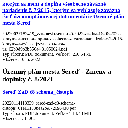
ktorým sa mení a dopĺňa všeobecne záväzné
nariadenie č. 7/2015, ktorým sa vyhlasuje záväzná
časť územnoplánovacej dokumentácie Územný plán
mesta Sereď
20220627182419_vzn-mesta-sered-c-5-2022-zo-dna-16-06-2022-
ktorym-sa-meni-a-dop-na-vseobecne-zavazne-nariadenie-c-7-2015-
ktorym-sa-vyhlasuje-zavazna-cast-
uz_62b9d9b3b556a4.31050624.pdf
Typ súboru: PDF dokument, Veľkosť: 250,54 kB
Vložené:
16. 6. 2022
Územný plán mesta Sereď - Zmeny a
doplnky č. 8/2021
Sereď ZaD č8 schéma_čistopis
20220114113339_sered-zad-c8-schema-
cistopis_61e15183bea2b9.72696430.pdf
Typ súboru: PDF dokument, Veľkosť: 13,48 MB
Vložené:
1. 1. 2021