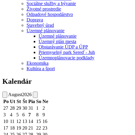
Sociálne služby a bývanie
Životné prostredie
Odpadové hospodárstvo
Doprava
Stavebný úrad
Územné plánovanie
Územné plánovanie
Územný plán mesta
Obstarávanie ÚDP a ÚPP
Priemyselný park Sereď - Juh
Územnoplánovacie podklady
Ekonomika
Kultúra a šport
Kalendár
August
2026
Po
Ut
St
Št
Pia
So
Ne
27
28
29
30
31
1
2
3
4
5
6
7
8
9
10
11
12
13
14
15
16
17
18
19
20
21
22
23
24
25
26
27
28
29
30