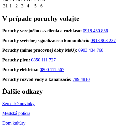
31
1
2
3
4
5
6
V prípade poruchy volajte
Poruchy verejného osvetlenia a rozhlasu:
0918 450 856
Poruchy svetelnej signalizácie a komunikácií:
0918 963 237
Poruchy (mimo pracovnej doby MsÚ):
0903 434 768
Poruchy plyn:
0850 111 727
Poruchy elektrina:
0800 111 567
Poruchy rozvod vody a kanalizácie:
789 4810
Ďalšie odkazy
Seredské novinky
Mestská polícia
Dom kultúry