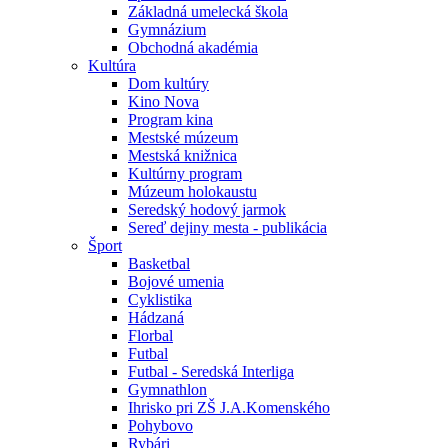
Základná umelecká škola
Gymnázium
Obchodná akadémia
Kultúra
Dom kultúry
Kino Nova
Program kina
Mestské múzeum
Mestská knižnica
Kultúrny program
Múzeum holokaustu
Seredský hodový jarmok
Sereď dejiny mesta - publikácia
Šport
Basketbal
Bojové umenia
Cyklistika
Hádzaná
Florbal
Futbal
Futbal - Seredská Interliga
Gymnathlon
Ihrisko pri ZŠ J.A.Komenského
Pohybovo
Rybári