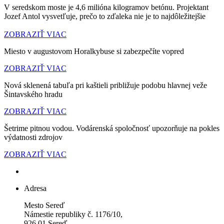
V seredskom moste je 4,6 milióna kilogramov betónu. Projektant
Jozef Antol vysvetľuje, prečo to zďaleka nie je to najdôležitejšie
ZOBRAZIŤ VIAC
Miesto v augustovom Horalkybuse si zabezpečíte vopred
ZOBRAZIŤ VIAC
Nová sklenená tabuľa pri kaštieli približuje podobu hlavnej veže
Šintavského hradu
ZOBRAZIŤ VIAC
Šetrime pitnou vodou. Vodárenská spoločnosť upozorňuje na pokles
výdatnosti zdrojov
ZOBRAZIŤ VIAC
Adresa
Mesto Sereď
Námestie republiky č. 1176/10,
926 01 Sereď