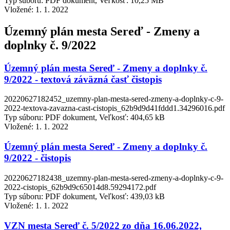
Typ súboru: PDF dokument, Veľkosť: 10,25 MB
Vložené:
1. 1. 2022
Územný plán mesta Sereď - Zmeny a
doplnky č. 9/2022
Územný plán mesta Sereď - Zmeny a doplnky č.
9/2022 - textová záväzná časť čistopis
20220627182452_uzemny-plan-mesta-sered-zmeny-a-doplnky-c-9-
2022-textova-zavazna-cast-cistopis_62b9d9d41fddd1.34296016.pdf
Typ súboru: PDF dokument, Veľkosť: 404,65 kB
Vložené:
1. 1. 2022
Územný plán mesta Sereď - Zmeny a doplnky č.
9/2022 - čistopis
20220627182438_uzemny-plan-mesta-sered-zmeny-a-doplnky-c-9-
2022-cistopis_62b9d9c65014d8.59294172.pdf
Typ súboru: PDF dokument, Veľkosť: 439,03 kB
Vložené:
1. 1. 2022
VZN mesta Sereď č. 5/2022 zo dňa 16.06.2022,