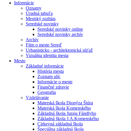
Informácie
Oznamy
Úradná tabuľa
Mestský rozhlas
Seredské novinky
Seredské novinky online
Seredské novinky archív
Archív
Film o meste Sereď
Urbanisticko - architektonická súťaž
Vizuálna identita mesta
Mesto
Základné informácie
História mesta
Zoznam ulíc
Informácie o meste
Finančné zdravie
Geografia
Vzdelávanie
Materská škola Dionýza Štúra
Materská škola Komenského
Základná škola Juraja Fándlyho
Základná škola J.A.Komenského
Cirkevná základná škola
Špeciálna základná škola