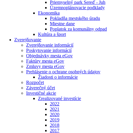
Priemyselný park Sereď - Juh
Územnoplánovacie podklady
Ekonomika
Pokladňa mestského úradu
Miestne dane
Poplatok za komunálny odpad
Kultúra a šport
Zverejňovanie
Zverejňovanie informácií
Poskytovanie informácií
Objednávky mesta eGov
Faktúry mesta eGov
Zmluvy mesta eGov
Prehlásenie o ochrane osobných údajov
Žiadosti o informácie
Rozpočet
Záverečný účet
Investičné akcie
Zrealizované investície
2022
2021
2020
2019
2018
2017