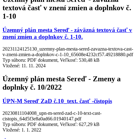
textová časť v znení zmien a doplnkov č.
1-10
Územný plán mesta Sereď - záväzná textová časť v
znení zmien a doplnkov č. 1-10.
20231124125130_uzemny-plan-mesta-sered-zavazna-textova-cast-
v-zneni-zmien-a-doplnkov-c-1-10_65608e4232cf57.49218880.pdf
Typ súboru: PDF dokument, Veľkosť: 530,48 kB
Vložené:
11. 11. 2024
Územný plán mesta Sereď - Zmeny a
doplnky č. 10/2022
ÚPN-M Sereď ZaD č.10_text. časť -čistopis
20230811104008_upn-m-sered-zad-c-10-text-cast-
cistopis_64d5f3e8a0ad66.01940147.pdf
Typ súboru: PDF dokument, Veľkosť: 627,29 kB
Vložené:
1. 1. 2022