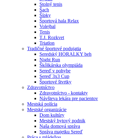
Stolný tenis
Šach
Šípky
Športová hala Relax
Volejbal
Tenis
T.J. Rozkvet
Triatlon
Tradičné športové podujatia
Seredský HORALKY beh
Night Run
Škôlkárska olympiáda
Sereď v pohybe
Sereď 3x3 Cup
Športové štvrtky
Zdravotníctvo
Zdravotníctvo - kontakty
Návšteva lekára pre pacientov
Mestská polícia
Mestské organizácie
Dom kultúry
Mestský bytový podnik
Naša domová správa
Správa majetku Sereď
Práca s mládežou