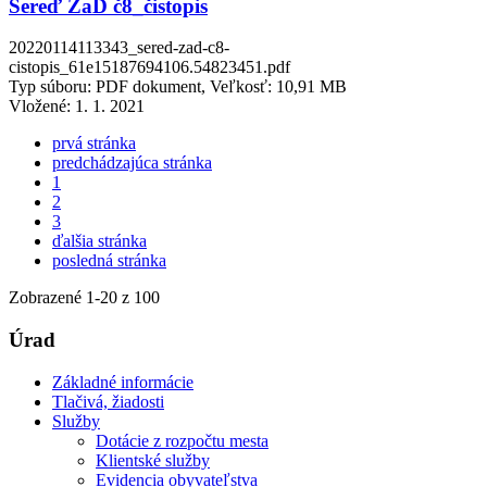
Sereď ZaD č8_čistopis
20220114113343_sered-zad-c8-
cistopis_61e15187694106.54823451.pdf
Typ súboru: PDF dokument, Veľkosť: 10,91 MB
Vložené:
1. 1. 2021
prvá stránka
predchádzajúca stránka
1
2
3
ďalšia stránka
posledná stránka
Zobrazené
1
-
20
z 100
Úrad
Základné informácie
Tlačivá, žiadosti
Služby
Dotácie z rozpočtu mesta
Klientské služby
Evidencia obyvateľstva