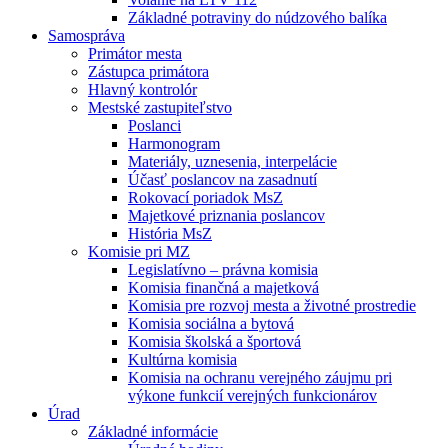
Základné potraviny do núdzového balíka
Samospráva
Primátor mesta
Zástupca primátora
Hlavný kontrolór
Mestské zastupiteľstvo
Poslanci
Harmonogram
Materiály, uznesenia, interpelácie
Účasť poslancov na zasadnutí
Rokovací poriadok MsZ
Majetkové priznania poslancov
História MsZ
Komisie pri MZ
Legislatívno – právna komisia
Komisia finančná a majetková
Komisia pre rozvoj mesta a životné prostredie
Komisia sociálna a bytová
Komisia školská a športová
Kultúrna komisia
Komisia na ochranu verejného záujmu pri
výkone funkcií verejných funkcionárov
Úrad
Základné informácie