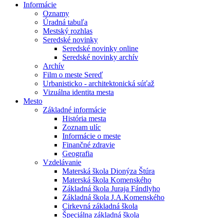
Informácie
Oznamy
Úradná tabuľa
Mestský rozhlas
Seredské novinky
Seredské novinky online
Seredské novinky archív
Archív
Film o meste Sereď
Urbanisticko - architektonická súťaž
Vizuálna identita mesta
Mesto
Základné informácie
História mesta
Zoznam ulíc
Informácie o meste
Finančné zdravie
Geografia
Vzdelávanie
Materská škola Dionýza Štúra
Materská škola Komenského
Základná škola Juraja Fándlyho
Základná škola J.A.Komenského
Cirkevná základná škola
Špeciálna základná škola