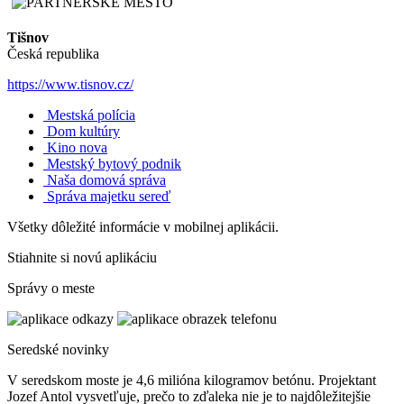
Tišnov
Česká republika
https://www.tisnov.cz/
Mestská polícia
Dom kultúry
Kino nova
Mestský bytový podnik
Naša domová správa
Správa majetku sereď
Všetky dôležité informácie v mobilnej aplikácii.
Stiahnite si novú aplikáciu
Správy o meste
Seredské novinky
V seredskom moste je 4,6 milióna kilogramov betónu. Projektant
Jozef Antol vysvetľuje, prečo to zďaleka nie je to najdôležitejšie