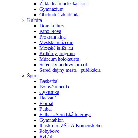
Základná umelecká škola
Gymnázium
Obchodná akadémia
Kultúra
Dom kultúry
Kino Nova
Program kina
Mestské múzeum
Mestská knižnica
Kultúrny program
Múzeum holokaustu
Seredský hodový jarmok
Sereď dejiny mesta - publikácia
Šport
Basketbal
Bojové umenia
Cyklistika
Hádzaná
Florbal
Futbal
Futbal - Seredská Interliga
Gymnathlon
Ihrisko pri ZŠ J.A.Komenského
Pohybovo
Rybári