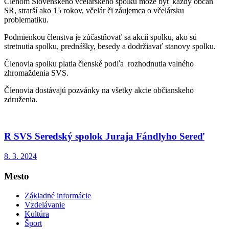
Členom Slovenského včelárskeho spolku môže byť každý občan
SR, strarší ako 15 rokov, včelár či záujemca o včelársku
problematiku.
Podmienkou členstva je zúčastňovať sa akcií spolku, ako sú
stretnutia spolku, prednášky, besedy a dodržiavať stanovy spolku.
Členovia spolku platia členské podľa rozhodnutia valného
zhromaždenia SVS.
Členovia dostávajú pozvánky na všetky akcie občianskeho
združenia.
R SVS Seredský spolok Juraja Fándlyho Sereď
8. 3. 2024
Mesto
Základné informácie
Vzdelávanie
Kultúra
Šport