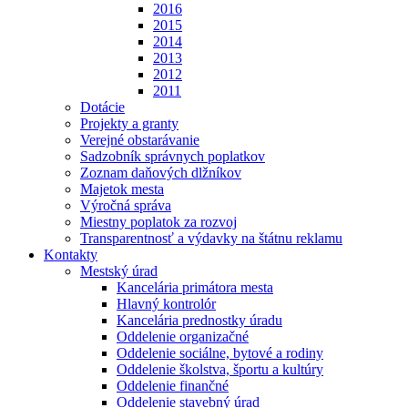
2016
2015
2014
2013
2012
2011
Dotácie
Projekty a granty
Verejné obstarávanie
Sadzobník správnych poplatkov
Zoznam daňových dlžníkov
Majetok mesta
Výročná správa
Miestny poplatok za rozvoj
Transparentnosť a výdavky na štátnu reklamu
Kontakty
Mestský úrad
Kancelária primátora mesta
Hlavný kontrolór
Kancelária prednostky úradu
Oddelenie organizačné
Oddelenie sociálne, bytové a rodiny
Oddelenie školstva, športu a kultúry
Oddelenie finančné
Oddelenie stavebný úrad