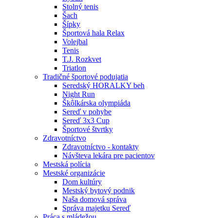
Stolný tenis
Šach
Šípky
Športová hala Relax
Volejbal
Tenis
T.J. Rozkvet
Triatlon
Tradičné športové podujatia
Seredský HORALKY beh
Night Run
Škôlkárska olympiáda
Sereď v pohybe
Sereď 3x3 Cup
Športové štvrtky
Zdravotníctvo
Zdravotníctvo - kontakty
Návšteva lekára pre pacientov
Mestská polícia
Mestské organizácie
Dom kultúry
Mestský bytový podnik
Naša domová správa
Správa majetku Sereď
Práca s mládežou