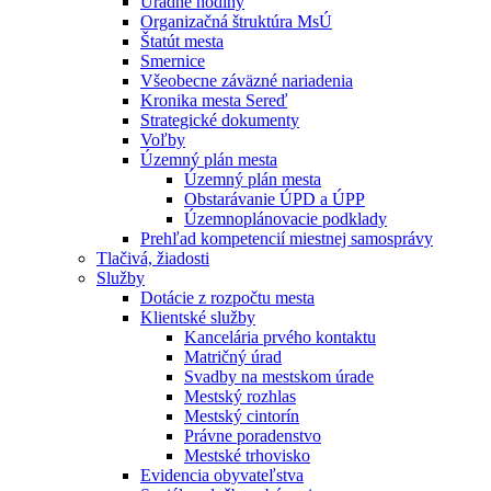
Úradné hodiny
Organizačná štruktúra MsÚ
Štatút mesta
Smernice
Všeobecne záväzné nariadenia
Kronika mesta Sereď
Strategické dokumenty
Voľby
Územný plán mesta
Územný plán mesta
Obstarávanie ÚPD a ÚPP
Územnoplánovacie podklady
Prehľad kompetencií miestnej samosprávy
Tlačivá, žiadosti
Služby
Dotácie z rozpočtu mesta
Klientské služby
Kancelária prvého kontaktu
Matričný úrad
Svadby na mestskom úrade
Mestský rozhlas
Mestský cintorín
Právne poradenstvo
Mestské trhovisko
Evidencia obyvateľstva