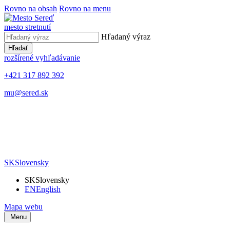
Rovno na obsah
Rovno na menu
mesto stretnutí
Hľadaný výraz
Hľadať
rozšírené vyhľadávanie
+421 317 892 392
mu@sered.sk
SK
Slovensky
SK
Slovensky
EN
English
Mapa webu
Menu