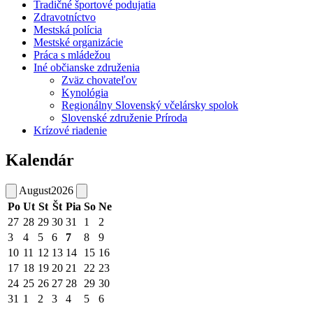
Tradičné športové podujatia
Zdravotníctvo
Mestská polícia
Mestské organizácie
Práca s mládežou
Iné občianske združenia
Zväz chovateľov
Kynológia
Regionálny Slovenský včelársky spolok
Slovenské združenie Príroda
Krízové riadenie
Kalendár
August
2026
Po
Ut
St
Št
Pia
So
Ne
27
28
29
30
31
1
2
3
4
5
6
7
8
9
10
11
12
13
14
15
16
17
18
19
20
21
22
23
24
25
26
27
28
29
30
31
1
2
3
4
5
6