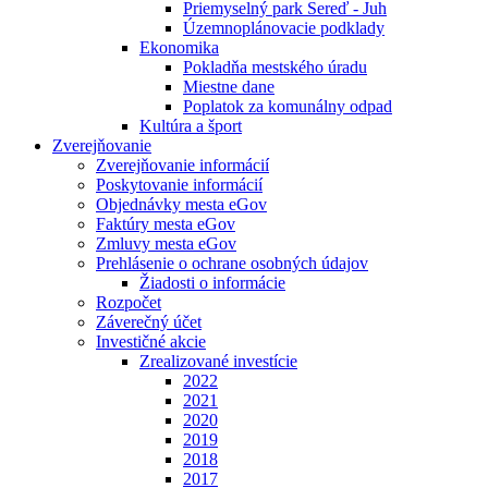
Priemyselný park Sereď - Juh
Územnoplánovacie podklady
Ekonomika
Pokladňa mestského úradu
Miestne dane
Poplatok za komunálny odpad
Kultúra a šport
Zverejňovanie
Zverejňovanie informácií
Poskytovanie informácií
Objednávky mesta eGov
Faktúry mesta eGov
Zmluvy mesta eGov
Prehlásenie o ochrane osobných údajov
Žiadosti o informácie
Rozpočet
Záverečný účet
Investičné akcie
Zrealizované investície
2022
2021
2020
2019
2018
2017