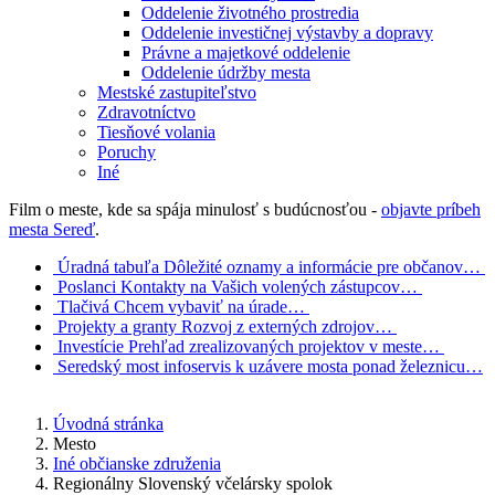
Oddelenie životného prostredia
Oddelenie investičnej výstavby a dopravy
Právne a majetkové oddelenie
Oddelenie údržby mesta
Mestské zastupiteľstvo
Zdravotníctvo
Tiesňové volania
Poruchy
Iné
Film o meste, kde sa spája minulosť s budúcnosťou -
objavte príbeh
mesta Sereď
.
Úradná tabuľa
Dôležité oznamy a informácie pre občanov…
Poslanci
Kontakty na Vašich volených zástupcov…
Tlačivá
Chcem vybaviť na úrade…
Projekty a granty
Rozvoj z externých zdrojov…
Investície
Prehľad zrealizovaných projektov v meste…
Seredský most
infoservis k uzávere mosta ponad železnicu…
Úvodná stránka
Mesto
Iné občianske združenia
Regionálny Slovenský včelársky spolok