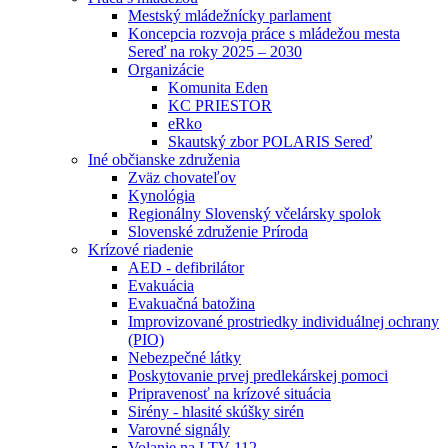
Mestský mládežnícky parlament
Koncepcia rozvoja práce s mládežou mesta
Sereď na roky 2025 – 2030
Organizácie
Komunita Eden
KC PRIESTOR
eRko
Skautský zbor POLARIS Sereď
Iné občianske združenia
Zväz chovateľov
Kynológia
Regionálny Slovenský včelársky spolok
Slovenské združenie Príroda
Krízové riadenie
AED - defibrilátor
Evakuácia
Evakuačná batožina
Improvizované prostriedky individuálnej ochrany
(PIO)
Nebezpečné látky
Poskytovanie prvej predlekárskej pomoci
Pripravenosť na krízové situácia
Sirény - hlasité skúšky sirén
Varovné signály
Volanie na LTV 112