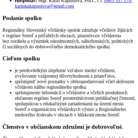
Hospodár:
Mgr. Karin Kapustová, PhD., č.t.
0905 337 270
,
karinkakapustova@gmail.com
Poslanie spolku
Regionálny Slovenský včelársky spolok združuje včelárov žijúcich
v regióne Sereď a priľahlých obciach, priaznivcov včelárenia
bez rozdielu a výnimiek národnostných, náboženských, politických
či sociálnych do dobrovoľného demokratického spolku.
Cieľom spolku
je predovšetkým zlepšenie vzťahov medzi včelármi,
zvyšovanie vzájomnej dôveryhodnosti a priateľstva.
sprístupniť nové poznatky v obhospodarovaní včiel aktívnym
včelárom nášho regionálneho spolku.
sprístupnenie informácií o včelárstve a včelích produktoch
občanom regiónu Sereď prostredníctvom publikačnej činnosti,
spoluprácou s edukačnými zariadeniami na území mesta
Sereď a organizáciou včelárskych výstav a Regionálneho
medového festivalu v obciach v blízkosti mesta Sereď.
Členstvo v občianskom združení je dobrovoľné.