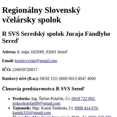
Regionálny Slovenský
včelársky spolok
R SVS Seredský spolok Juraja Fándlyho
Sereď
Adresa:
8. mája 1829/89, 92601 Sereď
Email:
kusnir.vcelar@gmail.com
IČO:
226650720017
Bankový účet (B.u.):
SK92 1111 0000 0013 4947 4000
Členovia predstavenstva R SVS Sereď
Predseda:
Ing. Štefan Polaček, č.t.
0918 722 092
,
polacekstefan99@gmail.com
Tajomník:
Mgr. Kamil Šmátrala, č.t.
0908 414 070
,
kamils333@gmail.com