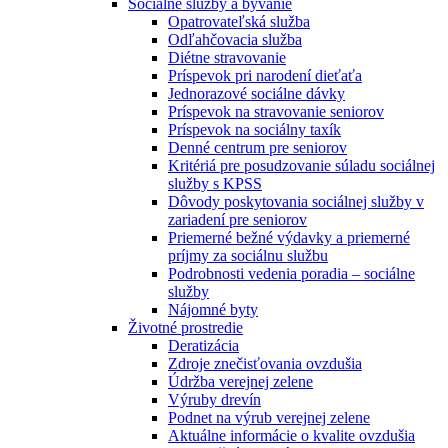
Sociálne služby a bývanie
Opatrovateľská služba
Odľahčovacia služba
Diétne stravovanie
Príspevok pri narodení dieťaťa
Jednorazové sociálne dávky
Príspevok na stravovanie seniorov
Príspevok na sociálny taxík
Denné centrum pre seniorov
Kritériá pre posudzovanie súladu sociálnej
služby s KPSS
Dôvody poskytovania sociálnej služby v
zariadení pre seniorov
Priemerné bežné výdavky a priemerné
príjmy za sociálnu službu
Podrobnosti vedenia poradia – sociálne
služby
Nájomné byty
Životné prostredie
Deratizácia
Zdroje znečisťovania ovzdušia
Údržba verejnej zelene
Výruby drevín
Podnet na výrub verejnej zelene
Aktuálne informácie o kvalite ovzdušia