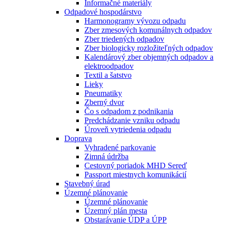
Informačné materiály
Odpadové hospodárstvo
Harmonogramy vývozu odpadu
Zber zmesových komunálnych odpadov
Zber triedených odpadov
Zber biologicky rozložiteľných odpadov
Kalendárový zber objemných odpadov a
elektroodpadov
Textil a šatstvo
Lieky
Pneumatiky
Zberný dvor
Čo s odpadom z podnikania
Predchádzanie vzniku odpadu
Úroveň vytriedenia odpadu
Doprava
Vyhradené parkovanie
Zimná údržba
Cestovný poriadok MHD Sereď
Passport miestnych komunikácií
Stavebný úrad
Územné plánovanie
Územné plánovanie
Územný plán mesta
Obstarávanie ÚDP a ÚPP