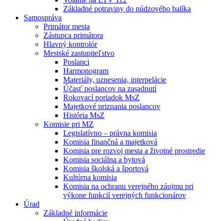
Základné potraviny do núdzového balíka
Samospráva
Primátor mesta
Zástupca primátora
Hlavný kontrolór
Mestské zastupiteľstvo
Poslanci
Harmonogram
Materiály, uznesenia, interpelácie
Účasť poslancov na zasadnutí
Rokovací poriadok MsZ
Majetkové priznania poslancov
História MsZ
Komisie pri MZ
Legislatívno – právna komisia
Komisia finančná a majetková
Komisia pre rozvoj mesta a životné prostredie
Komisia sociálna a bytová
Komisia školská a športová
Kultúrna komisia
Komisia na ochranu verejného záujmu pri
výkone funkcií verejných funkcionárov
Úrad
Základné informácie