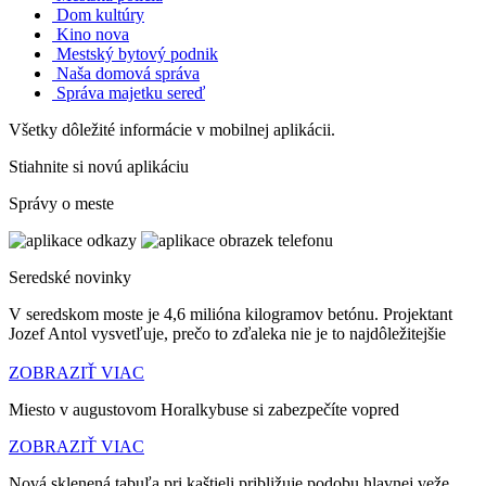
Dom kultúry
Kino nova
Mestský bytový podnik
Naša domová správa
Správa majetku sereď
Všetky dôležité informácie v mobilnej aplikácii.
Stiahnite si novú aplikáciu
Správy o meste
Seredské novinky
V seredskom moste je 4,6 milióna kilogramov betónu. Projektant
Jozef Antol vysvetľuje, prečo to zďaleka nie je to najdôležitejšie
ZOBRAZIŤ VIAC
Miesto v augustovom Horalkybuse si zabezpečíte vopred
ZOBRAZIŤ VIAC
Nová sklenená tabuľa pri kaštieli približuje podobu hlavnej veže