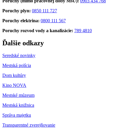
Poruchy (mimo pracovnej doby MsÚ):
0903 434 768
Poruchy plyn:
0850 111 727
Poruchy elektrina:
0800 111 567
Poruchy rozvod vody a kanalizácie:
789 4810
Ďalšie odkazy
Seredské novinky
Mestská polícia
Dom kultúry
Kino NOVA
Mestské múzeum
Mestská knižnica
Správa majetku
Transparentné zverejňovanie