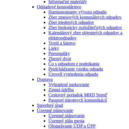
Informačné materiály
Odpadové hospodárstvo
Harmonogramy vývozu odpadu
Zber zmesových komunálnych odpadov
Zber triedených odpadov
Zber biologicky rozložiteľných odpadov
Kalendárový zber objemných odpadov a
elektroodpadov
Textil a šatstvo
Lieky
Pneumatiky
Zberný dvor
Čo s odpadom z podnikania
Predchádzanie vzniku odpadu
Úroveň vytriedenia odpadu
Doprava
Vyhradené parkovanie
Zimná údržba
Cestovný poriadok MHD Sereď
Passport miestnych komunikácií
Stavebný úrad
Územné plánovanie
Územné plánovanie
Územný plán mesta
Obstarávanie ÚDP a ÚPP