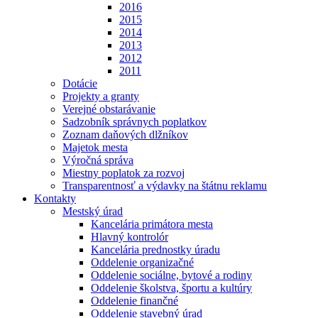
2016
2015
2014
2013
2012
2011
Dotácie
Projekty a granty
Verejné obstarávanie
Sadzobník správnych poplatkov
Zoznam daňových dlžníkov
Majetok mesta
Výročná správa
Miestny poplatok za rozvoj
Transparentnosť a výdavky na štátnu reklamu
Kontakty
Mestský úrad
Kancelária primátora mesta
Hlavný kontrolór
Kancelária prednostky úradu
Oddelenie organizačné
Oddelenie sociálne, bytové a rodiny
Oddelenie školstva, športu a kultúry
Oddelenie finančné
Oddelenie stavebný úrad