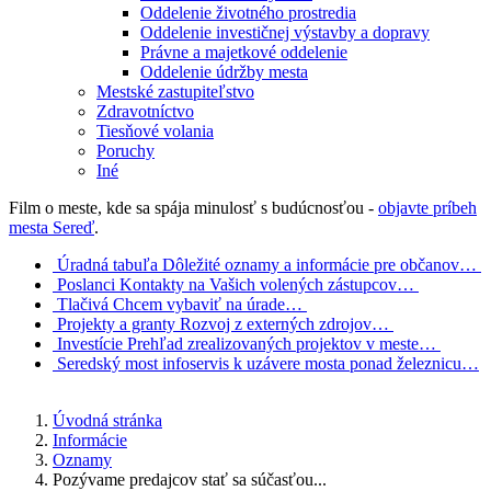
Oddelenie životného prostredia
Oddelenie investičnej výstavby a dopravy
Právne a majetkové oddelenie
Oddelenie údržby mesta
Mestské zastupiteľstvo
Zdravotníctvo
Tiesňové volania
Poruchy
Iné
Film o meste, kde sa spája minulosť s budúcnosťou -
objavte príbeh
mesta Sereď
.
Úradná tabuľa
Dôležité oznamy a informácie pre občanov…
Poslanci
Kontakty na Vašich volených zástupcov…
Tlačivá
Chcem vybaviť na úrade…
Projekty a granty
Rozvoj z externých zdrojov…
Investície
Prehľad zrealizovaných projektov v meste…
Seredský most
infoservis k uzávere mosta ponad železnicu…
Úvodná stránka
Informácie
Oznamy
Pozývame predajcov stať sa súčasťou...