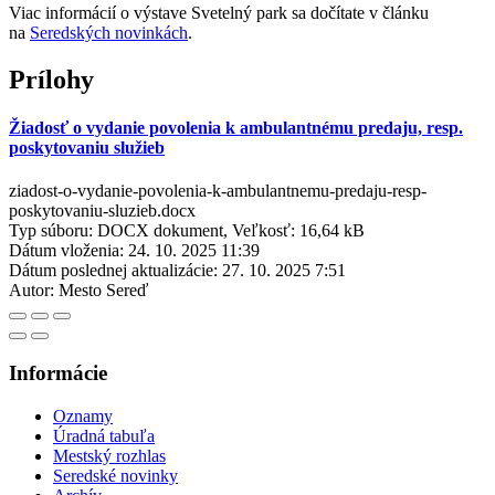
Viac informácií o výstave Svetelný park sa dočítate v článku
na
Seredských novinkách
.
Prílohy
Žiadosť o vydanie povolenia k ambulantnému predaju, resp.
poskytovaniu služieb
ziadost-o-vydanie-povolenia-k-ambulantnemu-predaju-resp-
poskytovaniu-sluzieb.docx
Typ súboru: DOCX dokument, Veľkosť: 16,64 kB
Dátum vloženia:
24. 10. 2025 11:39
Dátum poslednej aktualizácie:
27. 10. 2025 7:51
Autor:
Mesto Sereď
Informácie
Oznamy
Úradná tabuľa
Mestský rozhlas
Seredské novinky