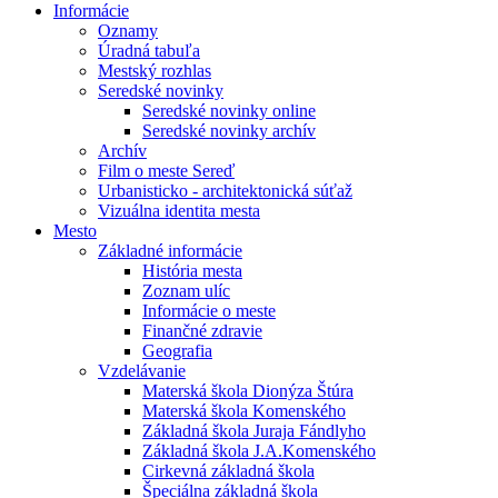
Informácie
Oznamy
Úradná tabuľa
Mestský rozhlas
Seredské novinky
Seredské novinky online
Seredské novinky archív
Archív
Film o meste Sereď
Urbanisticko - architektonická súťaž
Vizuálna identita mesta
Mesto
Základné informácie
História mesta
Zoznam ulíc
Informácie o meste
Finančné zdravie
Geografia
Vzdelávanie
Materská škola Dionýza Štúra
Materská škola Komenského
Základná škola Juraja Fándlyho
Základná škola J.A.Komenského
Cirkevná základná škola
Špeciálna základná škola