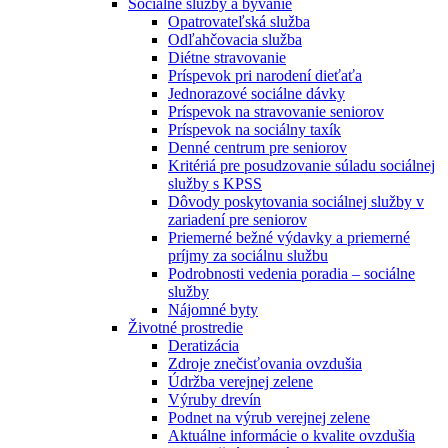
Sociálne služby a bývanie
Opatrovateľská služba
Odľahčovacia služba
Diétne stravovanie
Príspevok pri narodení dieťaťa
Jednorazové sociálne dávky
Príspevok na stravovanie seniorov
Príspevok na sociálny taxík
Denné centrum pre seniorov
Kritériá pre posudzovanie súladu sociálnej
služby s KPSS
Dôvody poskytovania sociálnej služby v
zariadení pre seniorov
Priemerné bežné výdavky a priemerné
príjmy za sociálnu službu
Podrobnosti vedenia poradia – sociálne
služby
Nájomné byty
Životné prostredie
Deratizácia
Zdroje znečisťovania ovzdušia
Údržba verejnej zelene
Výruby drevín
Podnet na výrub verejnej zelene
Aktuálne informácie o kvalite ovzdušia