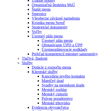
Úradné hodiny
Organizačná štruktúra MsÚ
Štatút mesta
Smernice
Všeobecne záväzné nariadenia
Kronika mesta Sereď
Strategické dokumenty
Voľby
Územný plán mesta
Územný plán mesta
Obstarávanie ÚPD a ÚPP
Územnoplánovacie podklady
Prehľad kompetencií miestnej samosprávy
Tlačivá, žiadosti
Služby
Dotácie z rozpočtu mesta
Klientské služby
Kancelária prvého kontaktu
Matričný úrad
Svadby na mestskom úrade
Mestský rozhlas
Mestský cintorín
Právne poradenstvo
Mestské trhovisko
Evidencia obyvateľstva