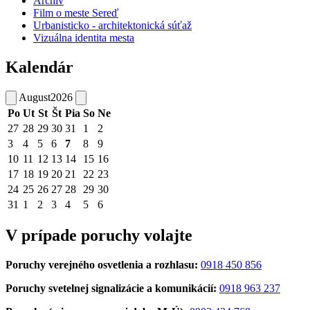
Archív
Film o meste Sereď
Urbanisticko - architektonická súťaž
Vizuálna identita mesta
Kalendár
August
2026
Po
Ut
St
Št
Pia
So
Ne
27
28
29
30
31
1
2
3
4
5
6
7
8
9
10
11
12
13
14
15
16
17
18
19
20
21
22
23
24
25
26
27
28
29
30
31
1
2
3
4
5
6
V prípade poruchy volajte
Poruchy verejného osvetlenia a rozhlasu:
0918 450 856
Poruchy svetelnej signalizácie a komunikácií:
0918 963 237