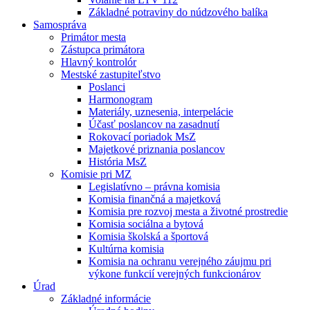
Základné potraviny do núdzového balíka
Samospráva
Primátor mesta
Zástupca primátora
Hlavný kontrolór
Mestské zastupiteľstvo
Poslanci
Harmonogram
Materiály, uznesenia, interpelácie
Účasť poslancov na zasadnutí
Rokovací poriadok MsZ
Majetkové priznania poslancov
História MsZ
Komisie pri MZ
Legislatívno – právna komisia
Komisia finančná a majetková
Komisia pre rozvoj mesta a životné prostredie
Komisia sociálna a bytová
Komisia školská a športová
Kultúrna komisia
Komisia na ochranu verejného záujmu pri
výkone funkcií verejných funkcionárov
Úrad
Základné informácie