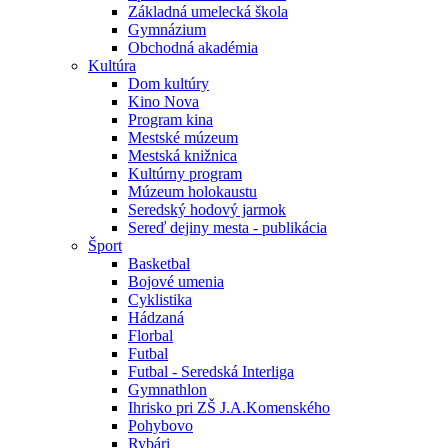
Základná umelecká škola
Gymnázium
Obchodná akadémia
Kultúra
Dom kultúry
Kino Nova
Program kina
Mestské múzeum
Mestská knižnica
Kultúrny program
Múzeum holokaustu
Seredský hodový jarmok
Sereď dejiny mesta - publikácia
Šport
Basketbal
Bojové umenia
Cyklistika
Hádzaná
Florbal
Futbal
Futbal - Seredská Interliga
Gymnathlon
Ihrisko pri ZŠ J.A.Komenského
Pohybovo
Rybári