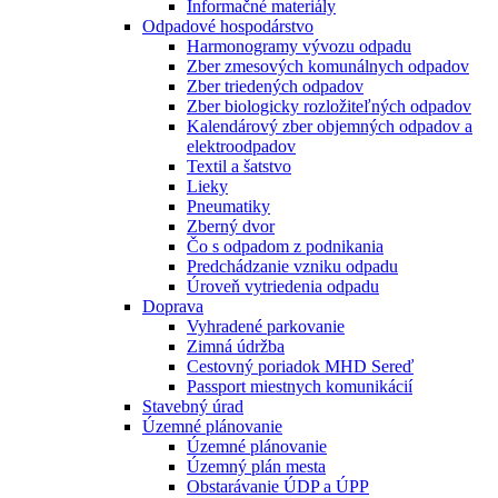
Informačné materiály
Odpadové hospodárstvo
Harmonogramy vývozu odpadu
Zber zmesových komunálnych odpadov
Zber triedených odpadov
Zber biologicky rozložiteľných odpadov
Kalendárový zber objemných odpadov a
elektroodpadov
Textil a šatstvo
Lieky
Pneumatiky
Zberný dvor
Čo s odpadom z podnikania
Predchádzanie vzniku odpadu
Úroveň vytriedenia odpadu
Doprava
Vyhradené parkovanie
Zimná údržba
Cestovný poriadok MHD Sereď
Passport miestnych komunikácií
Stavebný úrad
Územné plánovanie
Územné plánovanie
Územný plán mesta
Obstarávanie ÚDP a ÚPP