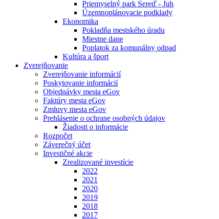
Priemyselný park Sereď - Juh
Územnoplánovacie podklady
Ekonomika
Pokladňa mestského úradu
Miestne dane
Poplatok za komunálny odpad
Kultúra a šport
Zverejňovanie
Zverejňovanie informácií
Poskytovanie informácií
Objednávky mesta eGov
Faktúry mesta eGov
Zmluvy mesta eGov
Prehlásenie o ochrane osobných údajov
Žiadosti o informácie
Rozpočet
Záverečný účet
Investičné akcie
Zrealizované investície
2022
2021
2020
2019
2018
2017