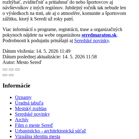
rozhýbať, zviditeľniť a pritiahnuť do neho športovcov aj
návštevníkov z iných regiónov. Jubilejný ročník tak nebude len
o výsledkoch na trati, ale aj o atmosfére, komunite a športovom
zážitku, ktorý k Seredi už roky patrí.
Viac informácií o programe, registrácii, trase a organizačných
pokynoch nájdete na webe organizátora
seredmaraton.sk
.
Podrobnosti k podujatiu prinášajú aj
Seredské novinky
.
Dátum vloženia:
14. 5. 2026 11:49
Dátum poslednej aktualizácie:
14. 5. 2026 11:58
Autor:
Mesto Sereď
Informácie
Oznamy
Úradná tabuľa
Mestský rozhlas
Seredské novinky
Archív
Film o meste Sereď
Urbanisticko - architektonická súťaž
Vizuálna identita mesta