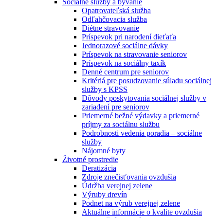
Sociálne služby a bývanie
Opatrovateľská služba
Odľahčovacia služba
Diétne stravovanie
Príspevok pri narodení dieťaťa
Jednorazové sociálne dávky
Príspevok na stravovanie seniorov
Príspevok na sociálny taxík
Denné centrum pre seniorov
Kritériá pre posudzovanie súladu sociálnej
služby s KPSS
Dôvody poskytovania sociálnej služby v
zariadení pre seniorov
Priemerné bežné výdavky a priemerné
príjmy za sociálnu službu
Podrobnosti vedenia poradia – sociálne
služby
Nájomné byty
Životné prostredie
Deratizácia
Zdroje znečisťovania ovzdušia
Údržba verejnej zelene
Výruby drevín
Podnet na výrub verejnej zelene
Aktuálne informácie o kvalite ovzdušia