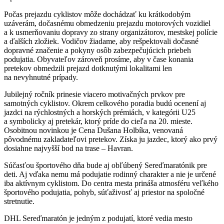
Počas prejazdu cyklistov môže dochádzať ku krátkodobým
uzáverám, dočasnému obmedzeniu prejazdu motorových vozidiel
a k usmerňovaniu dopravy zo strany organizátorov, mestskej polície
a ďalších zložiek. Vodičov žiadame, aby rešpektovali dočasné
dopravné značenie a pokyny osôb zabezpečujúcich priebeh
podujatia. Obyvateľov zároveň prosíme, aby v čase konania
pretekov obmedzili prejazd dotknutými lokalitami len
na nevyhnutné prípady.
Jubilejný ročník prinesie viacero motivačných prvkov pre
samotných cyklistov. Okrem celkového poradia budú ocenení aj
jazdci na rýchlostných a horských prémiách, v kategórii U25
a symbolicky aj pretekár, ktorý príde do cieľa na 20. mieste.
Osobitnou novinkou je Cena Dušana Holbíka, venovaná
pôvodnému zakladateľovi pretekov. Získa ju jazdec, ktorý ako prvý
dosiahne najvyšší bod na trase – Havran.
Súčasťou športového dňa bude aj obľúbený Sereďmaratónik pre
deti. Aj vďaka nemu má podujatie rodinný charakter a nie je určené
iba aktívnym cyklistom. Do centra mesta prináša atmosféru veľkého
športového podujatia, pohyb, súťaživosť aj priestor na spoločné
stretnutie.
DHL Sereďmaratón je jedným z podujatí, ktoré vedia mesto