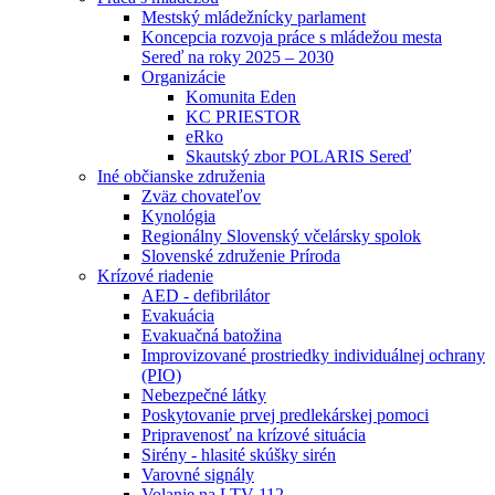
Mestský mládežnícky parlament
Koncepcia rozvoja práce s mládežou mesta
Sereď na roky 2025 – 2030
Organizácie
Komunita Eden
KC PRIESTOR
eRko
Skautský zbor POLARIS Sereď
Iné občianske združenia
Zväz chovateľov
Kynológia
Regionálny Slovenský včelársky spolok
Slovenské združenie Príroda
Krízové riadenie
AED - defibrilátor
Evakuácia
Evakuačná batožina
Improvizované prostriedky individuálnej ochrany
(PIO)
Nebezpečné látky
Poskytovanie prvej predlekárskej pomoci
Pripravenosť na krízové situácia
Sirény - hlasité skúšky sirén
Varovné signály
Volanie na LTV 112