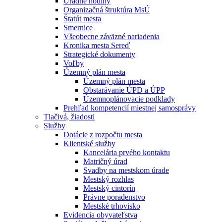
Úradné hodiny
Organizačná štruktúra MsÚ
Štatút mesta
Smernice
Všeobecne záväzné nariadenia
Kronika mesta Sereď
Strategické dokumenty
Voľby
Územný plán mesta
Územný plán mesta
Obstarávanie ÚPD a ÚPP
Územnoplánovacie podklady
Prehľad kompetencií miestnej samosprávy
Tlačivá, žiadosti
Služby
Dotácie z rozpočtu mesta
Klientské služby
Kancelária prvého kontaktu
Matričný úrad
Svadby na mestskom úrade
Mestský rozhlas
Mestský cintorín
Právne poradenstvo
Mestské trhovisko
Evidencia obyvateľstva