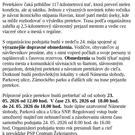
Pretekárov čaká približne 117-kilometrová trať, ktorá preverí nielen
kondíciu, ale aj taktiku. Jednou z výrazných noviniek tohto ročníka
je návrat ikonického stúpania Havran, ktoré patrí medzi úseky, kde
sa môže rozhodovať o výsledku pretekov. Trasa podľa organizátora
zahŕňa aj 2,5-kilometrový slávnostný prejazd mestom a vedie cez
viaceré obce a mestá v regióne.
S organizáciou podujatia budú v nedeľu 24. mája spojené aj
výraznejšie dopravné obmedzenia.
Vodičov, obyvateľov aj
návštevníkov prosíme, aby s nimi vopred počítali a svoje presuny si
naplánovali s časovou rezervou.
Obmedzenia
sa budú týkať najmä
centra mesta a komunikácií súvisiacich so štartom, slávnostným
prejazdom, detskými pretekmi a návratom pretekárov do cieľa.
Dotknuté budú predovšetkým lokality v okolí Námestia slobody,
Parkovej ulice, Zámockého parku a ďalších ulíc na trase prejazdu
pretekov.
Prípravné práce pretekov budú prebiehať už od soboty
23.
05. 2026 od 12.00 hod.
V čase 23. 05. 2026 od 18.00 hod.
do 24. 05. 2026 do 18.00 hod.
bude úplne uzatvorené Námestie
slobody, Parková ulica a Ulica SNP. Regulovaný vstup bude
umožnený majiteľom nehnuteľností a zásobovaniu okrem času
samotného podujatia 24. 05. 2026 od 8.00 hod. do 16.00
hod. Organizátori podujatia tento rok presunuli štart a cieľ
k prevádzke PSP Centrum Železiarstvo.