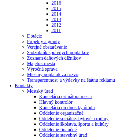
2016
2015
2014
2013
2012
2011
Dotácie
Projekty a granty
Verejné obstarávanie
Sadzobník správnych poplatkov
Zoznam daňových dlžníkov
Majetok mesta
Výročná správa
Miestny poplatok za rozvoj
Transparentnosť a výdavky na štátnu reklamu
Kontakty
Mestský úrad
Kancelária primátora mesta
Hlavný kontrolór
Kancelária prednostky úradu
Oddelenie organizačné
Oddelenie sociálne, bytové a rodiny
Oddelenie školstva, športu a kultúry
Oddelenie finančné
Oddelenie stavebný úrad