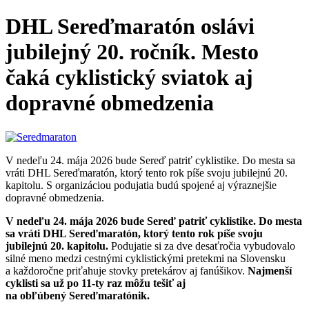
DHL Sereďmaratón oslávi
jubilejný 20. ročník. Mesto
čaká cyklistický sviatok aj
dopravné obmedzenia
V nedeľu 24. mája 2026 bude Sereď patriť cyklistike. Do mesta sa
vráti DHL Sereďmaratón, ktorý tento rok píše svoju jubilejnú 20.
kapitolu. S organizáciou podujatia budú spojené aj výraznejšie
dopravné obmedzenia.
V nedeľu 24. mája 2026 bude Sereď patriť cyklistike. Do mesta
sa vráti DHL Sereďmaratón, ktorý tento rok píše svoju
jubilejnú 20. kapitolu.
Podujatie si za dve desaťročia vybudovalo
silné meno medzi cestnými cyklistickými pretekmi na Slovensku
a každoročne priťahuje stovky pretekárov aj fanúšikov.
Najmenší
cyklisti sa už po 11-ty raz môžu tešiť aj
na obľúbený Sereďmaratónik.