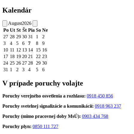
Kalendár
August
2026
Po
Ut
St
Št
Pia
So
Ne
27
28
29
30
31
1
2
3
4
5
6
7
8
9
10
11
12
13
14
15
16
17
18
19
20
21
22
23
24
25
26
27
28
29
30
31
1
2
3
4
5
6
V prípade poruchy volajte
Poruchy verejného osvetlenia a rozhlasu:
0918 450 856
Poruchy svetelnej signalizácie a komunikácií:
0918 963 237
Poruchy (mimo pracovnej doby MsÚ):
0903 434 768
Poruchy plyn:
0850 111 727