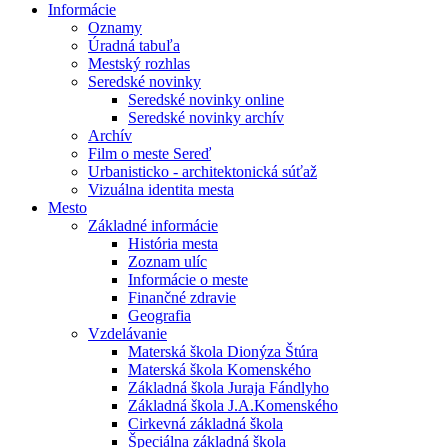
Informácie
Oznamy
Úradná tabuľa
Mestský rozhlas
Seredské novinky
Seredské novinky online
Seredské novinky archív
Archív
Film o meste Sereď
Urbanisticko - architektonická súťaž
Vizuálna identita mesta
Mesto
Základné informácie
História mesta
Zoznam ulíc
Informácie o meste
Finančné zdravie
Geografia
Vzdelávanie
Materská škola Dionýza Štúra
Materská škola Komenského
Základná škola Juraja Fándlyho
Základná škola J.A.Komenského
Cirkevná základná škola
Špeciálna základná škola