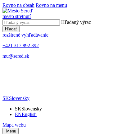
Rovno na obsah
Rovno na menu
mesto stretnutí
Hľadaný výraz
Hľadať
rozšírené vyhľadávanie
+421 317 892 392
mu@sered.sk
SK
Slovensky
SK
Slovensky
EN
English
Mapa webu
Menu