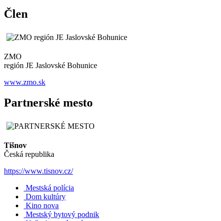
Člen
ZMO
región JE Jaslovské Bohunice
www.zmo.sk
Partnerské mesto
Tišnov
Česká republika
https://www.tisnov.cz/
Mestská polícia
Dom kultúry
Kino nova
Mestský bytový podnik