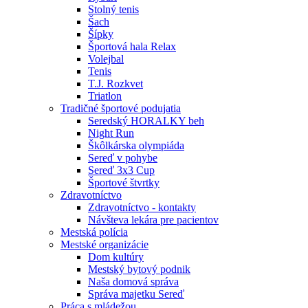
Stolný tenis
Šach
Šípky
Športová hala Relax
Volejbal
Tenis
T.J. Rozkvet
Triatlon
Tradičné športové podujatia
Seredský HORALKY beh
Night Run
Škôlkárska olympiáda
Sereď v pohybe
Sereď 3x3 Cup
Športové štvrtky
Zdravotníctvo
Zdravotníctvo - kontakty
Návšteva lekára pre pacientov
Mestská polícia
Mestské organizácie
Dom kultúry
Mestský bytový podnik
Naša domová správa
Správa majetku Sereď
Práca s mládežou