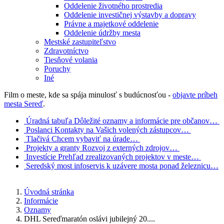
Oddelenie životného prostredia
Oddelenie investičnej výstavby a dopravy
Právne a majetkové oddelenie
Oddelenie údržby mesta
Mestské zastupiteľstvo
Zdravotníctvo
Tiesňové volania
Poruchy
Iné
Film o meste, kde sa spája minulosť s budúcnosťou -
objavte príbeh
mesta Sereď
.
Úradná tabuľa
Dôležité oznamy a informácie pre občanov…
Poslanci
Kontakty na Vašich volených zástupcov…
Tlačivá
Chcem vybaviť na úrade…
Projekty a granty
Rozvoj z externých zdrojov…
Investície
Prehľad zrealizovaných projektov v meste…
Seredský most
infoservis k uzávere mosta ponad železnicu…
Úvodná stránka
Informácie
Oznamy
DHL Sereďmaratón oslávi jubilejný 20....