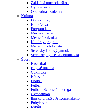
Základná umelecká škola
Gymnázium
Obchodná akadémia
Kultúra
Dom kultúry
Kino Nova
Program kina
Mestské múzeum
Mestská knižnica
Kultúrny program
Múzeum holokaustu
Seredský hodový jarmok
Sereď dejiny mesta - publikácia
Šport
Basketbal
Bojové umenia
Cyklistika
Hádzaná
Florbal
Futbal
Futbal - Seredská Interliga
Gymnathlon
Ihrisko pri ZŠ J.A.Komenského
Pohybovo
Rybári