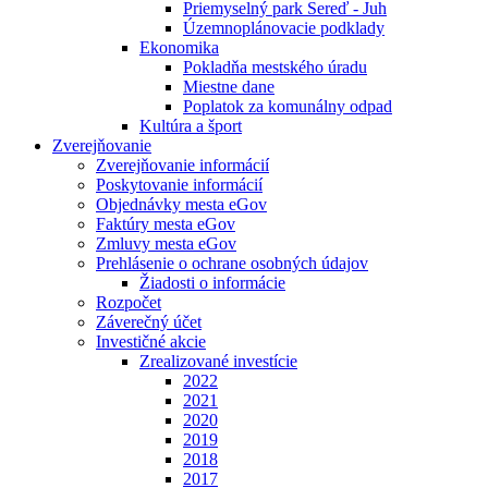
Priemyselný park Sereď - Juh
Územnoplánovacie podklady
Ekonomika
Pokladňa mestského úradu
Miestne dane
Poplatok za komunálny odpad
Kultúra a šport
Zverejňovanie
Zverejňovanie informácií
Poskytovanie informácií
Objednávky mesta eGov
Faktúry mesta eGov
Zmluvy mesta eGov
Prehlásenie o ochrane osobných údajov
Žiadosti o informácie
Rozpočet
Záverečný účet
Investičné akcie
Zrealizované investície
2022
2021
2020
2019
2018
2017