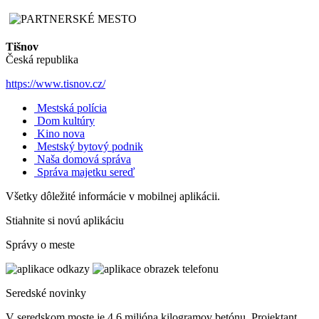
Tišnov
Česká republika
https://www.tisnov.cz/
Mestská polícia
Dom kultúry
Kino nova
Mestský bytový podnik
Naša domová správa
Správa majetku sereď
Všetky dôležité informácie v mobilnej aplikácii.
Stiahnite si novú aplikáciu
Správy o meste
Seredské novinky
V seredskom moste je 4,6 milióna kilogramov betónu. Projektant