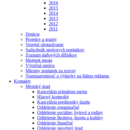
2016
2015
2014
2013
2012
2011
Dotácie
Projekty a granty
Verejné obstarávanie
Sadzobník správnych poplatkov
Zoznam daňových dlžníkov
Majetok mesta
Výročná správa
Miestny poplatok za rozvoj
Transparentnosť a výdavky na štátnu reklamu
Kontakty
Mestský úrad
Kancelária primátora mesta
Hlavný kontrolór
Kancelária prednostky úradu
Oddelenie organizačné
Oddelenie sociálne, bytové a rodiny
Oddelenie školstva, športu a kultúry
Oddelenie finančné
Oddelenie stavebný úrad