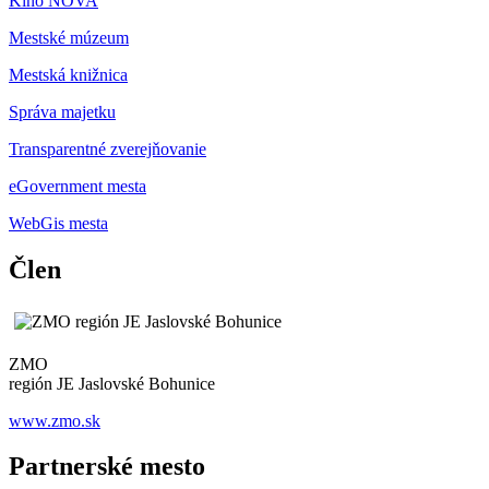
Kino NOVA
Mestské múzeum
Mestská knižnica
Správa majetku
Transparentné zverejňovanie
eGovernment mesta
WebGis mesta
Člen
ZMO
región JE Jaslovské Bohunice
www.zmo.sk
Partnerské mesto