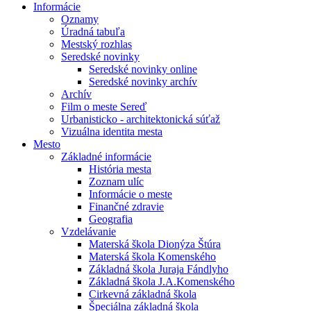
Informácie
Oznamy
Úradná tabuľa
Mestský rozhlas
Seredské novinky
Seredské novinky online
Seredské novinky archív
Archív
Film o meste Sereď
Urbanisticko - architektonická súťaž
Vizuálna identita mesta
Mesto
Základné informácie
História mesta
Zoznam ulíc
Informácie o meste
Finančné zdravie
Geografia
Vzdelávanie
Materská škola Dionýza Štúra
Materská škola Komenského
Základná škola Juraja Fándlyho
Základná škola J.A.Komenského
Cirkevná základná škola
Špeciálna základná škola