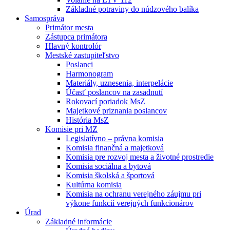
Základné potraviny do núdzového balíka
Samospráva
Primátor mesta
Zástupca primátora
Hlavný kontrolór
Mestské zastupiteľstvo
Poslanci
Harmonogram
Materiály, uznesenia, interpelácie
Účasť poslancov na zasadnutí
Rokovací poriadok MsZ
Majetkové priznania poslancov
História MsZ
Komisie pri MZ
Legislatívno – právna komisia
Komisia finančná a majetková
Komisia pre rozvoj mesta a životné prostredie
Komisia sociálna a bytová
Komisia školská a športová
Kultúrna komisia
Komisia na ochranu verejného záujmu pri
výkone funkcií verejných funkcionárov
Úrad
Základné informácie