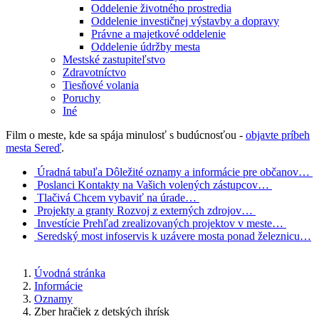
Oddelenie životného prostredia
Oddelenie investičnej výstavby a dopravy
Právne a majetkové oddelenie
Oddelenie údržby mesta
Mestské zastupiteľstvo
Zdravotníctvo
Tiesňové volania
Poruchy
Iné
Film o meste, kde sa spája minulosť s budúcnosťou -
objavte príbeh
mesta Sereď
.
Úradná tabuľa
Dôležité oznamy a informácie pre občanov…
Poslanci
Kontakty na Vašich volených zástupcov…
Tlačivá
Chcem vybaviť na úrade…
Projekty a granty
Rozvoj z externých zdrojov…
Investície
Prehľad zrealizovaných projektov v meste…
Seredský most
infoservis k uzávere mosta ponad železnicu…
Úvodná stránka
Informácie
Oznamy
Zber hračiek z detských ihrísk