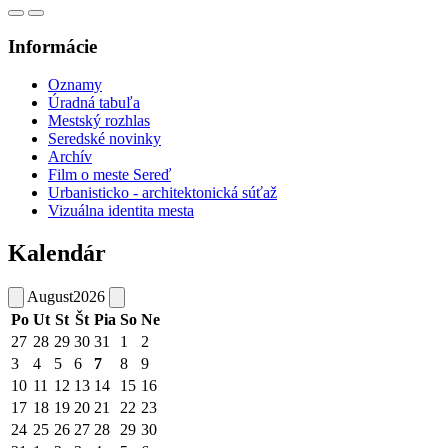
Informácie
Oznamy
Úradná tabuľa
Mestský rozhlas
Seredské novinky
Archív
Film o meste Sereď
Urbanisticko - architektonická súťaž
Vizuálna identita mesta
Kalendár
August
2026
Po
Ut
St
Št
Pia
So
Ne
27
28
29
30
31
1
2
3
4
5
6
7
8
9
10
11
12
13
14
15
16
17
18
19
20
21
22
23
24
25
26
27
28
29
30