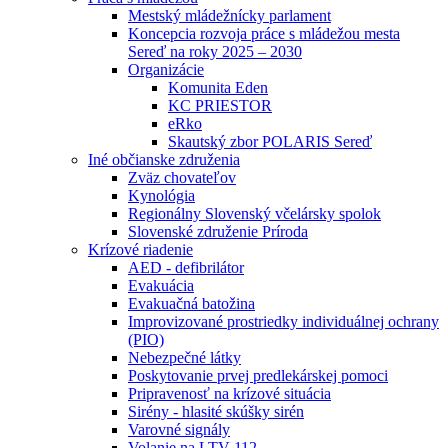
Mestský mládežnícky parlament
Koncepcia rozvoja práce s mládežou mesta
Sereď na roky 2025 – 2030
Organizácie
Komunita Eden
KC PRIESTOR
eRko
Skautský zbor POLARIS Sereď
Iné občianske združenia
Zväz chovateľov
Kynológia
Regionálny Slovenský včelársky spolok
Slovenské združenie Príroda
Krízové riadenie
AED - defibrilátor
Evakuácia
Evakuačná batožina
Improvizované prostriedky individuálnej ochrany
(PIO)
Nebezpečné látky
Poskytovanie prvej predlekárskej pomoci
Pripravenosť na krízové situácia
Sirény - hlasité skúšky sirén
Varovné signály
Volanie na LTV 112