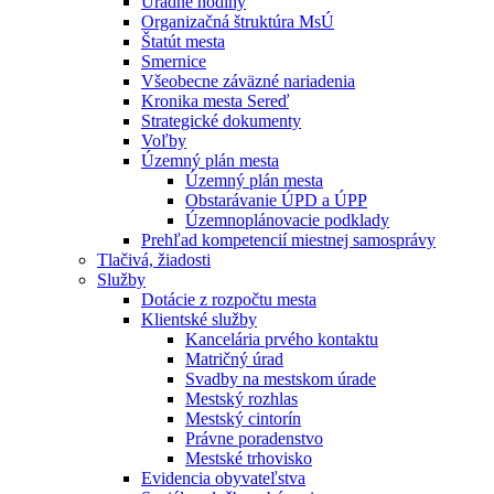
Úradné hodiny
Organizačná štruktúra MsÚ
Štatút mesta
Smernice
Všeobecne záväzné nariadenia
Kronika mesta Sereď
Strategické dokumenty
Voľby
Územný plán mesta
Územný plán mesta
Obstarávanie ÚPD a ÚPP
Územnoplánovacie podklady
Prehľad kompetencií miestnej samosprávy
Tlačivá, žiadosti
Služby
Dotácie z rozpočtu mesta
Klientské služby
Kancelária prvého kontaktu
Matričný úrad
Svadby na mestskom úrade
Mestský rozhlas
Mestský cintorín
Právne poradenstvo
Mestské trhovisko
Evidencia obyvateľstva