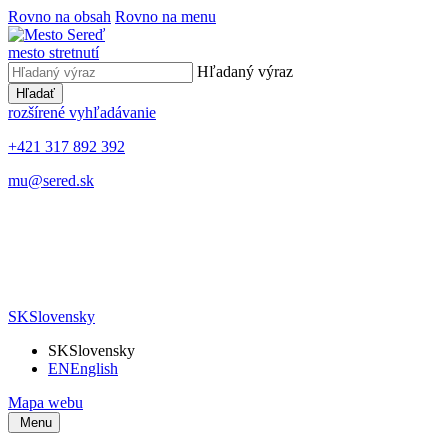
Rovno na obsah
Rovno na menu
mesto stretnutí
Hľadaný výraz
Hľadať
rozšírené vyhľadávanie
+421 317 892 392
mu@sered.sk
SK
Slovensky
SK
Slovensky
EN
English
Mapa webu
Menu