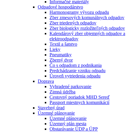
Informačné materiály
Odpadové hospodárstvo
Harmonogramy vývozu odpadu
Zber zmesových komunálnych odpadov
Zber triedených odpadov
Zber biologicky rozložiteľných odpadov
Kalendárový zber objemných odpadov a
elektroodpadov
Textil a šatstvo
Lieky
Pneumatiky
Zberný dvor
Čo s odpadom z podnikania
Predchádzanie vzniku odpadu
Úroveň vytriedenia odpadu
Doprava
Vyhradené parkovanie
Zimná údržba
Cestovný poriadok MHD Sereď
Passport miestnych komunikácií
Stavebný úrad
Územné plánovanie
Územné plánovanie
Územný plán mesta
Obstarávanie ÚDP a ÚPP