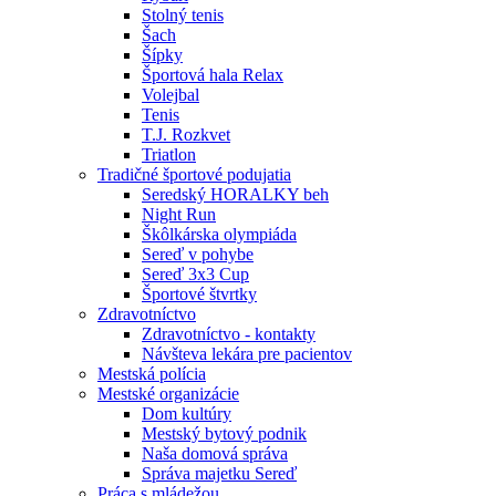
Stolný tenis
Šach
Šípky
Športová hala Relax
Volejbal
Tenis
T.J. Rozkvet
Triatlon
Tradičné športové podujatia
Seredský HORALKY beh
Night Run
Škôlkárska olympiáda
Sereď v pohybe
Sereď 3x3 Cup
Športové štvrtky
Zdravotníctvo
Zdravotníctvo - kontakty
Návšteva lekára pre pacientov
Mestská polícia
Mestské organizácie
Dom kultúry
Mestský bytový podnik
Naša domová správa
Správa majetku Sereď
Práca s mládežou