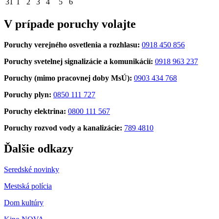
31
1
2
3
4
5
6
V prípade poruchy volajte
Poruchy verejného osvetlenia a rozhlasu:
0918 450 856
Poruchy svetelnej signalizácie a komunikácií:
0918 963 237
Poruchy (mimo pracovnej doby MsÚ):
0903 434 768
Poruchy plyn:
0850 111 727
Poruchy elektrina:
0800 111 567
Poruchy rozvod vody a kanalizácie:
789 4810
Ďalšie odkazy
Seredské novinky
Mestská polícia
Dom kultúry