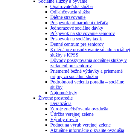
Sociálne služby a bývanie
Opatrovateľská služba
Odľahčovacia služba
Diétne stravovanie
Príspevok pri narodení dieťaťa
Jednorazové sociálne dávky
Príspevok na stravovanie seniorov
Príspevok na sociálny taxík
Denné centrum pre seniorov
Kritériá pre posudzovanie súladu sociálnej
služby s KPSS
Dôvody poskytovania sociálnej služby v
zariadení pre seniorov
Priemerné bežné výdavky a priemerné
príjmy za sociálnu službu
Podrobnosti vedenia poradia – sociálne
služby
Nájomné byty
Životné prostredie
Deratizácia
Zdroje znečisťovania ovzdušia
Údržba verejnej zelene
Výruby drevín
Podnet na výrub verejnej zelene
Aktuálne informácie o kvalite ovzdušia